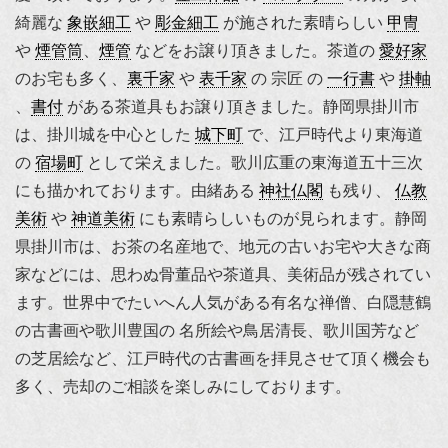
綺麗な
象嵌細工
や
彫金細工
が施された素晴らしい
甲冑
や
煙管筒
、
煙管
などをお譲り頂きました。茶道の
愛好家
のお宅も多く、
裏千家
や
表千家
の 宗匠 の
一行書
や
掛軸
、
書付
がある茶道具もお譲り頂きました。静岡県掛川市
は、掛川城を中心とした
城下町
で、江戸時代より東海道
の
宿場町
として栄えました。歌川広重の東海道五十三次
にも描かれております。由緒ある
神社仏閣
も残り、
仏教
美術
や
神道美術
にも素晴らしいものが見られます。静岡
県掛川市は、お茶の名産地で、地元の古いお宅や大きな商
家などには、思わぬ骨董品や茶道具、美術品が残されてい
ます。世界中でたいへん人気がある有名な禅僧、白隠慧鶴
の古書画や歌川豊国の
名所絵
や鳥居清長、歌川国芳など
の芝居絵など、江戸時代の古書画を拝見させて頂く機会も
多く、売却のご相談を楽しみにしております。