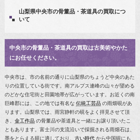
山梨県中央市の骨董品・茶道具の買取につ
いて
中央市の骨董品・茶道具の買取は古美術やかた
にお任せください。
中央市は、市の名前の通りに山梨県のちょうど中央のあた
りの位置している街です。南アルプス連峰の山々が望める
のどかな住宅街と田園地帯が広がっています。お近くの南
巨峰郡には、この地では有名な
伝統工芸品
の雨畑硯があ
ります。山梨県では、雨宮静軒の硯をよく拝見させて頂
き、
金工作品
の骨董品や茶道具と一緒にお譲り頂いたこ
ともあります。富士川の支流沿いで採掘される雨畑石は、
墨をとらえる硯に適しており、
古い時代
から中国硯にも