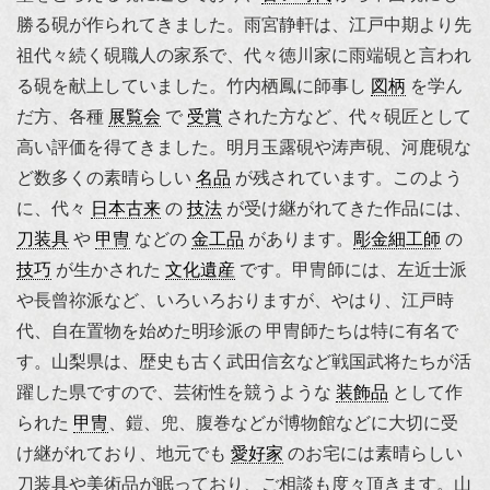
勝る硯が作られてきました。雨宮静軒は、江戸中期より先
祖代々続く硯職人の家系で、代々徳川家に雨端硯と言われ
る硯を献上していました。
竹内栖鳳
に師事し
図柄
を学ん
だ方、各種
展覧会
で
受賞
された方など、代々硯匠として
高い評価を得てきました。明月玉露硯や涛声硯、河鹿硯な
ど数多くの素晴らしい
名品
が残されています。このよう
に、代々
日本古来
の
技法
が受け継がれてきた作品には、
刀装具
や
甲冑
などの
金工品
があります。
彫金細工師
の
技巧
が生かされた
文化遺産
です。甲冑師には、
左近士派
や長曾祢派など、いろいろおりますが、やはり、江戸時
代、自在置物を始めた明珍派の 甲冑師たちは特に有名で
す。山梨県は、歴史も古く武田信玄など戦国武将たちが活
躍した県ですので、芸術性を競うような
装飾品
として作
られた
甲冑
、鎧、兜、腹巻などが博物館などに大切に受
け継がれており、地元でも
愛好家
のお宅には素晴らしい
刀装具や美術品が眠っており、ご相談も度々頂きます。山