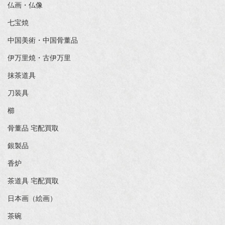
仏画・仏像
七宝焼
中国美術・中国骨董品
伊万里焼・古伊万里
抹茶道具
刀装具
櫛
骨董品 宅配買取
銀製品
香炉
茶道具 宅配買取
日本画（絵画）
茶碗