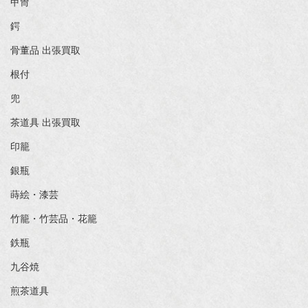
甲冑
鍔
骨董品 出張買取
根付
兜
茶道具 出張買取
印籠
銀瓶
蒔絵・漆芸
竹籠・竹芸品・花籠
鉄瓶
九谷焼
煎茶道具