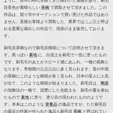
ように、長年の時代を経てきた味わいと風格があり、刷毛
目景色が素晴らしい
茶碗
で買取させて頂きました。この
作品は、競り市やオークションで買い受けた作品ではあり
ません。直接お客様より買取した、業界では
うぶ荷
と呼ば
れる貴重な蔵出しの作品で、現状のまま販売しておりま
す。
刷毛目茶碗なので刷毛目模様について説明させて頂きま
す。黒っぽい
素地
に、白泥土を刷毛で一息に塗ったもの
です。刷毛引のあとがスピード感にあふれ、一種の装飾と
なります。李朝期の
高麗茶碗
に多く見られます。昔の中国
の茶碗にこのような模様が多く見られ、日本の茶人に人気
が出て、このような模様が始まりました。刷毛目は、
陶器
の加飾法の一種で、泥漿にした化粧土を、刷毛や藁を束ね
たもので
素地
に塗り、塗り目の現われたもののようで
す。本来はこのような
骨董品
の逸品ですが、ただ刷毛目
の最近の作家が作られた逸品も刷毛目
茶碗
と呼ばれてい