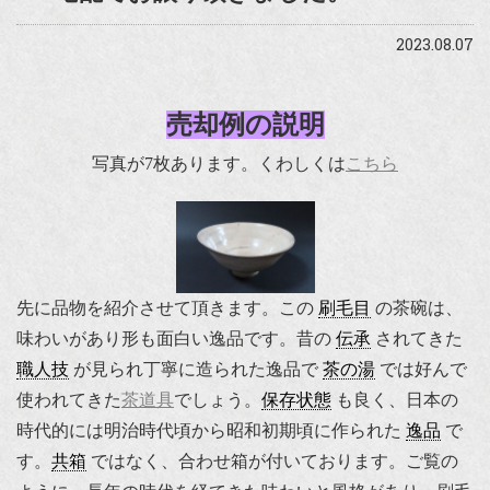
2023.08.07
売却例の説明
写真が7枚あります。くわしくは
こちら
先に品物を紹介させて頂きます。この
刷毛目
の茶碗は、
味わいがあり形も面白い逸品です。昔の
伝承
されてきた
職人技
が見られ丁寧に造られた逸品で
茶の湯
では好んで
使われてきた
茶道具
でしょう。
保存状態
も良く、日本の
時代的には明治時代頃から昭和初期頃に作られた
逸品
で
す。
共箱
ではなく、合わせ箱が付いております。ご覧の