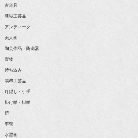
古道具
珊瑚工芸品
アンティーク
美人画
陶芸作品・陶磁器
置物
持ち込み
翡翠工芸品
釘隠し・引手
掛け軸・掛軸
鎧
李朝
水墨画