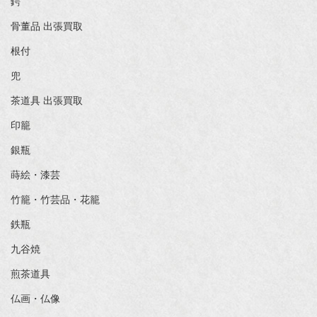
鍔
骨董品 出張買取
根付
兜
茶道具 出張買取
印籠
銀瓶
蒔絵・漆芸
竹籠・竹芸品・花籠
鉄瓶
九谷焼
煎茶道具
仏画・仏像