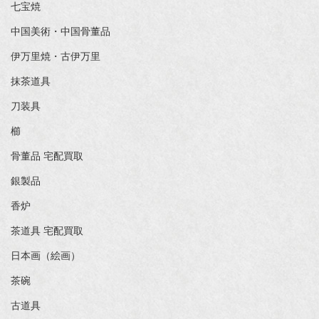
七宝焼
中国美術・中国骨董品
伊万里焼・古伊万里
抹茶道具
刀装具
櫛
骨董品 宅配買取
銀製品
香炉
茶道具 宅配買取
日本画（絵画）
茶碗
古道具