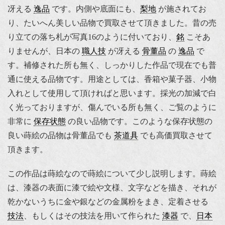
冴える
逸品
です。内側や底面にも、
梨地
が施されてお
り、たいへん美しい品物で買取させて頂きました。昔の売
り立ての落ち札が写真16のように付いており、
銘
こそあ
りませんが、日本の
職人技
が冴える
骨董品
の
逸品
で
す。補修された所も無く、しっかりした作品で現在でも普
通に使える品物です。用途としては、香箱や菓子器、小物
入れとして使用して頂ければと思います。採光の加減で白
く光っておりますが、傷んでいる所も無く、ご覧のように
非常に
保存状態
の良い品物です。このような保存状態の
良い蒔絵の品物は骨董品でも
茶道具
でも高価買取させて
頂きます。
この作品は蒔絵なので蒔絵について少し説明します。蒔絵
は、漆器の表面に漆で絵や文様、文字などを描き、それが
乾かないうちに金や銀などの金属粉をまき、定着させる
技法
、もしくはその技法を用いて作られた
漆器
で、
日本