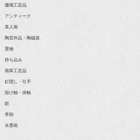
珊瑚工芸品
アンティーク
美人画
陶芸作品・陶磁器
置物
持ち込み
翡翠工芸品
釘隠し・引手
掛け軸・掛軸
鎧
李朝
水墨画