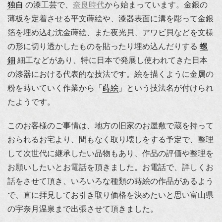
独自
の漆工芸で、
奈良時代
から始まっています。金銀の
薄板を定着させる平文蒔絵や、漆器表面に溝を彫って金銀
箔を埋め込む沈金蒔絵、また夜光貝、アワビ貝などを文様
の形に切り透かしたものを貼ったり埋め込んだりする
螺
鈿
細工などがあり、特に日本で発展し使われてきた日本
の漆器における代表的な技法です。絵を描くように金属の
粉を蒔いていく作業から「
蒔絵
」という技法名が付けられ
たようです。
このお客様のご事情は、地方の旧家のお屋敷で蔵を持って
おられるお宅より、間もなく取り壊しをする予定で、整理
して次世代に継承したい品物もあり、作品の評価や整理を
お願いしたいとお電話を頂きました。お電話で、詳しくお
話をさせて頂き、いろいろな種類の蒔絵の作品があるよう
で、直に拝見してお引き取り価格を決めたいと思い富山県
の宇奈月温泉まで出張させて頂きました。