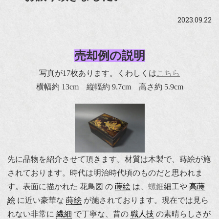
2023.09.22
売却例の説明
写真が17枚あります。くわしくは
こちら
横幅約 13cm 縦幅約 9.7cm 高さ約 5.9cm
先に品物を紹介させて頂きます。材質は木製で、蒔絵が施
されております。時代は明治時代頃のものだと思われま
す。表面に描かれた 花鳥図 の
蒔絵
は、
螺鈿
細工や
高蒔
絵
に近い豪華な
蒔絵
が施されております。現在では見ら
れない非常に
繊細
で丁寧な、昔の
職人技
の素晴らしさが