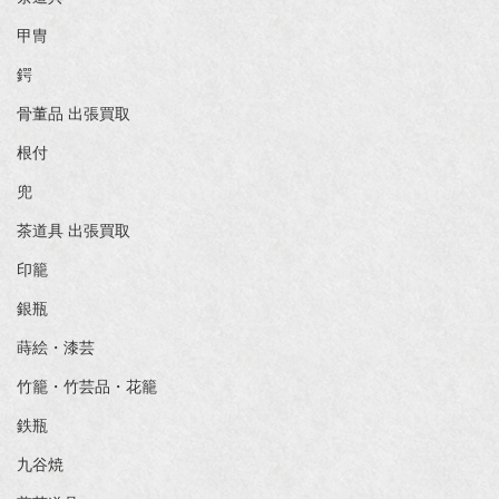
甲冑
鍔
骨董品 出張買取
根付
兜
茶道具 出張買取
印籠
銀瓶
蒔絵・漆芸
竹籠・竹芸品・花籠
鉄瓶
九谷焼