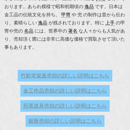
おります。あられ模様で昭和初期頃の
逸品
です。日本は
金工品の伝統文化を持ち、
甲冑
や 兜 の制作は昔から伝わ
り、素晴らしい
逸品
が残されております。特に
上手
の甲
冑や兜の
名品
には、世界中の
著名
な人々からも人気があ
り、売却頂く際には非常に高価な価格で買取させて頂いた
事もあります。
竹影堂栄真売却の詳しい説明はこちら
金工作品売却の詳しい説明はこちら
煎茶道具売却の詳しい説明はこちら
銀瓶売却の詳しい説明はこちら