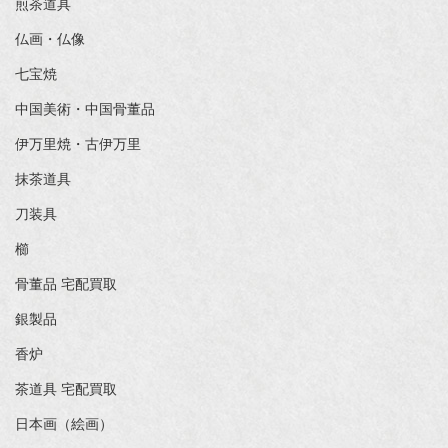
煎茶道具
仏画・仏像
七宝焼
中国美術・中国骨董品
伊万里焼・古伊万里
抹茶道具
刀装具
櫛
骨董品 宅配買取
銀製品
香炉
茶道具 宅配買取
日本画（絵画）