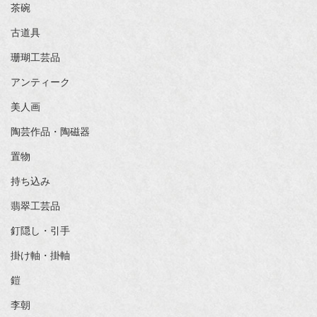
茶碗
古道具
珊瑚工芸品
アンティーク
美人画
陶芸作品・陶磁器
置物
持ち込み
翡翠工芸品
釘隠し・引手
掛け軸・掛軸
鎧
李朝