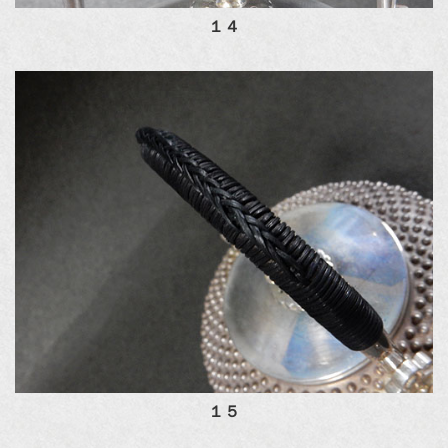
１４
１５