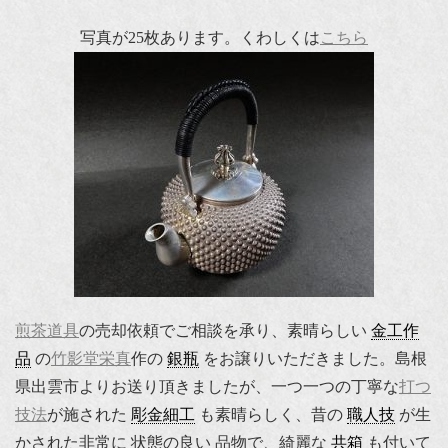
写真が25枚あります。くわしくは
こちら
煎茶道具
の売却依頼でご相談を承り、素晴らしい
金工作
品
の
竹影堂栄真
作の
銀瓶
をお譲りいただきました。島根
県出雲市よりお送り頂きましたが、一つ一つの丁寧な
打つ
技法
が施された
彫金細工
も素晴らしく、昔の
職人技
が生
かされた非常に 状態の良い 品物で、綺麗な
共箱
も付いて