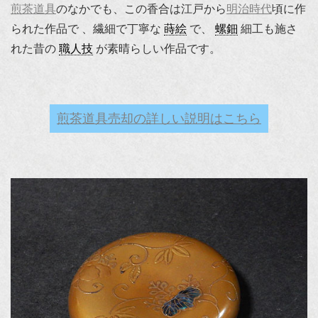
煎茶道具
のなかでも、この香合は江戸から
明治時代
頃に作
られた作品で 、繊細で丁寧な
蒔絵
で、
螺鈿
細工も施さ
れた昔の
職人技
が素晴らしい作品です。
煎茶道具売却の詳しい説明はこちら