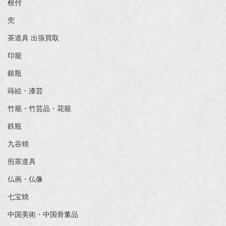
根付
兜
茶道具 出張買取
印籠
銀瓶
蒔絵・漆芸
竹籠・竹芸品・花籠
鉄瓶
九谷焼
煎茶道具
仏画・仏像
七宝焼
中国美術・中国骨董品