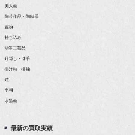
美人画
陶芸作品・陶磁器
置物
持ち込み
翡翠工芸品
釘隠し・引手
掛け軸・掛軸
鎧
李朝
水墨画
最新の買取実績