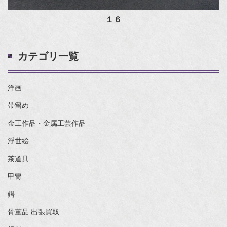
１６
カテゴリ一覧
洋画
帯留め
金工作品・金属工芸作品
浮世絵
茶道具
甲冑
鍔
骨董品 出張買取