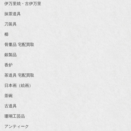
伊万里焼・古伊万里
抹茶道具
刀装具
櫛
骨董品 宅配買取
銀製品
香炉
茶道具 宅配買取
日本画（絵画）
茶碗
古道具
珊瑚工芸品
アンティーク