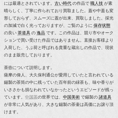
には最適とされています。
古い時代
の作品で
職人技
が素
晴らしく、丁寧に作られており買取ました。蓋や中蓋も変
形しておらず、スムーズに蓋が出来、買取しました。採光
の加減で白く光っておりますが、ご覧のように
保存状態
の良い
茶道具
の
逸品
です。この作品は、競り市やオーク
ションで買い受けた作品ではありません。直接お客様より
入荷した、うぶ荷と呼ばれる貴重な蔵出しの作品で、現状
のまま販売しております。
茶壺について説明します。
薩摩の偉人、大久保利通公が愛用していたと言われている
錫製の茶筒の中に残っていた百年前の緑茶も、味や香りが
いささかも損なわれていなかったというエピソードが残っ
ています。
中国茶
の世界では、
中国美術
で錫製の
諸道具
が非常に人気があり、大きな錫製の茶壷は高価にお譲り頂
けます。