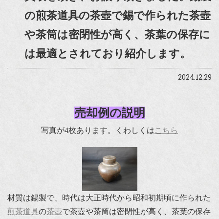
の煎茶道具の茶壺で錫で作られた茶壺
や茶筒は密閉性が高く、茶葉の保存に
は最適とされており紹介します。
2024.12.29
売却例の説明
写真が4枚あります。くわしくは
こちら
材質は錫製で、時代は大正時代から昭和初期頃に作られた
煎茶道具
の
茶壺
で茶壺や茶筒は密閉性が高く、茶葉の保存