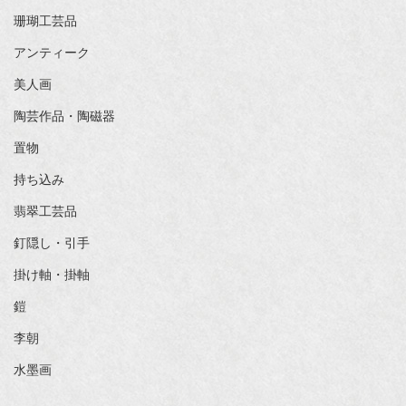
珊瑚工芸品
アンティーク
美人画
陶芸作品・陶磁器
置物
持ち込み
翡翠工芸品
釘隠し・引手
掛け軸・掛軸
鎧
李朝
水墨画