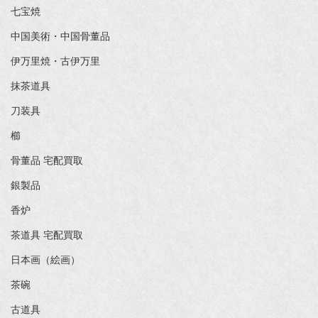
七宝焼
中国美術・中国骨董品
伊万里焼・古伊万里
抹茶道具
刀装具
櫛
骨董品 宅配買取
銀製品
香炉
茶道具 宅配買取
日本画（絵画）
茶碗
古道具