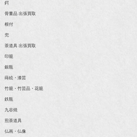
鍔
骨董品 出張買取
根付
兜
茶道具 出張買取
印籠
銀瓶
蒔絵・漆芸
竹籠・竹芸品・花籠
鉄瓶
九谷焼
煎茶道具
仏画・仏像