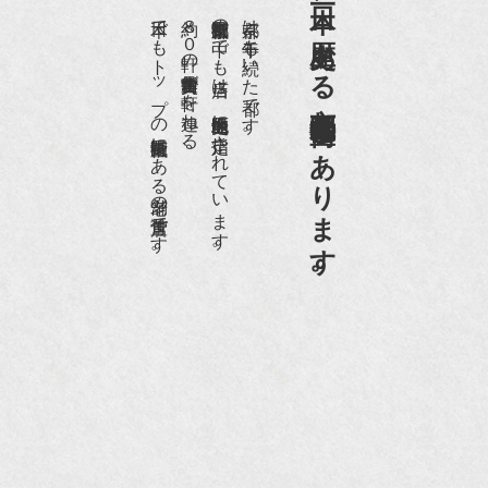
日本一、歴史ある
『樋口可南子の古寺散歩』（5月17日発行）
日本でもトップの祇園骨董街にある老舗の骨董店です。
約８０軒の古美術骨董商が軒を連ねる、
京都祇園骨董街の中でも当店は、歴史的保全地区に指定されています。
京都は千年も続いた都です。
NHK「趣味Do楽」とよた真帆さんご来店！【動
画】
京都祇園骨董街にあります。
NHK『美の壺』（4月24日放送）
『和楽』10月号
『Hanako 京都案内』
『FIGARO japon』12月号
『mr partner』2011年2月号
2009年11月 『週刊現代』2009年11月28日号
『Hanako WEST』4月号
『骨董古美術の愉しみ方』（4月16日発行）
『近代盆栽』9月号