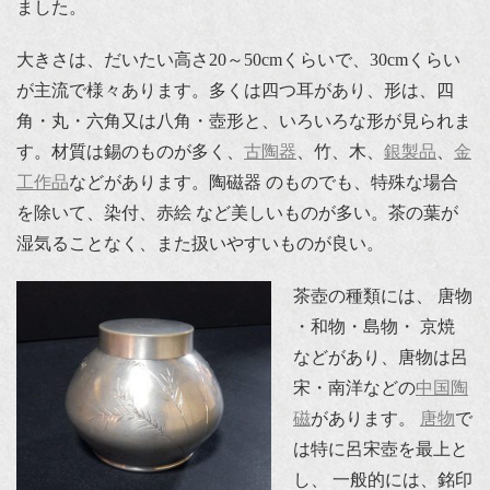
ました。
大きさは、だいたい高さ20～50cmくらいで、30cmくらい
が主流で様々あります。多くは四つ耳があり、形は、四
角・丸・六角又は八角・壺形と、いろいろな形が見られま
す。材質は錫のものが多く、
古陶器
、竹、木、
銀製品
、
金
工作品
などがあります。陶磁器 のものでも、特殊な場合
を除いて、染付、赤絵 など美しいものが多い。茶の葉が
湿気ることなく、また扱いやすいものが良い。
茶壺の種類には、 唐物
・和物・島物・ 京焼
などがあり、唐物は呂
宋・南洋などの
中国陶
磁
があります。
唐物
で
は特に呂宋壺を最上と
し、 一般的には、銘印