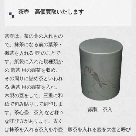
茶壺 高価買取いたします
茶壺は、茶の葉の入れもの
で、抹茶になる前の葉茶・
碾茶を入れる 壺 のことで
す。紙袋に入れた幾種類か
の 濃茶 用の碾茶を収め、
その周りに詰め茶といわれ
る 薄茶 用の碾茶を入れ、
木製の蓋をして、三重に和
紙で包み貼りして封印しま
錫製 茶入
す。茶心壷、茶入 など様々
な呼び方があります。古く
は抹茶を入れる茶入を小壺、碾茶を入れる壺を大壺と呼び