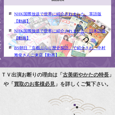
ください
NHK国際放送で世界に紹介されました。英語版
【動画】
NHK国際放送で世界に紹介されました。日本語版
【動画】
BS朝日「京都ぶらり歴史探訪」で紹介され、中村
雅俊さんご来店【動画】
NHK京いちにち「京のええとこ連れてって」取材
【動画】
ＴＶ出演お断りの理由は「
古美術やかたの特長
」
『京都新聞』とKBS京都で鴨東まちなか美術館を
や「
買取のお客様必見
」を詳しくご覧下さい。
紹介頂きました。
『和楽』7月号 樋口可南子さんがお店へ！！
『婦人画報』2012年5月号