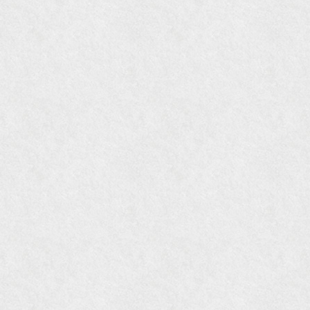
『東京育ちの京都案内』麻生圭子著 文芸春秋刊
『私のアンティーク』