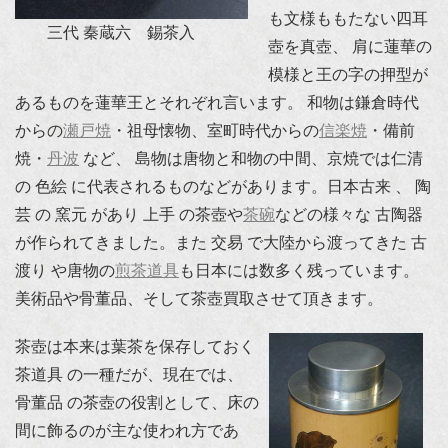
も文様ももたない四耳
三代 秦蔵六 錫茶入
壺を真壺、 肩に蓮華の
模様と王の字の押型が
あるものを蓮華王とそれぞれ言います。 和物は鎌倉時代
からの
瀬戸焼
・祖母懐物、室町時代からの
信楽焼
・備前
焼・
丹波
など、 島物は唐物と和物の中間、京焼では仁清
の 色絵 に代表されるものなどがあります。日本古来 、 陶
芸 の 窯元 があり 上手 の茶壺や
茶碗
などの様々な 古陶器
が作られてきました。また 交易 で大陸から渡ってきた 古
渡り や唐物の
煎茶道具
も日本には数多く残っています。
美術品や骨董品、そして茶壺買取させて頂きます。
茶壺は本来は葉茶を保存しておく
茶道具 の一種だが、現在では、
骨董品 の茶壺の役割として、床の
間に飾るのが主な使われ方であ