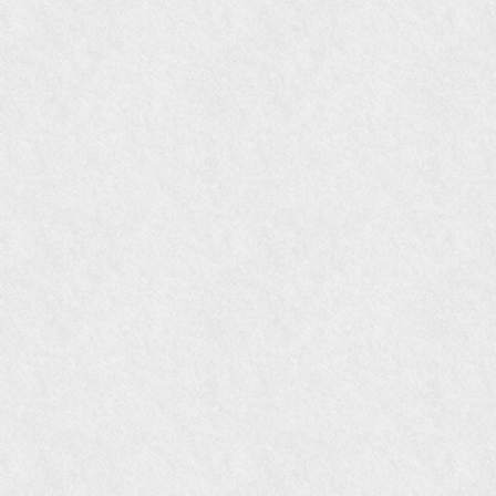
『Hanako WEST』11月号
『ORANGE travel』2006年 SUMMER
『婦人画報』2004年9月号
国際交流サービス協会に2017年6月７日紹介頂き
ました。
『Grazia』6月号
『VISIO ビジオ・モノ』5月号
『Hanako WEST』4月号
『gli』11月号
オレンジページムック『インテリア』No.23
『MORE』12月号
『花時間』7月号