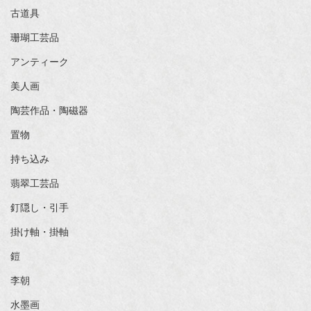
古道具
珊瑚工芸品
アンティーク
美人画
陶芸作品・陶磁器
置物
持ち込み
翡翠工芸品
釘隠し・引手
掛け軸・掛軸
鎧
李朝
水墨画