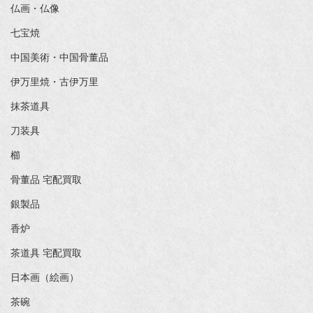
仏画・仏像
七宝焼
中国美術・中国骨董品
伊万里焼・古伊万里
抹茶道具
刀装具
櫛
骨董品 宅配買取
銀製品
香炉
茶道具 宅配買取
日本画（絵画）
茶碗