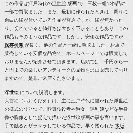
この作品は江戸時代の
浮世絵
版画
で、三枚一組の作品の
一部で買取ました。また、最初に作られたときは、周りに
余白の縁が付いている作品が普通ですが、縁が無かった
り、切れていると値打ちは大きく下がることもあり、この
作品もそのような作品です。しかし、安価な作品ですが
保存状態
が良く、他の作品と一緒に買取ました。お店で
販売している安価な品物で、ホームページ上では販売して
おりませんが紹介させて頂きます。店頭では二千円から一
万円までの楽しいアンティークの品物を沢山販売しており
ますので、是非ご来店くださいませ。
浮世絵
について説明します。
大首絵
（おおくびえ）は、主に江戸時代に描かれた浮世絵
の様式のひとつで、歌舞伎役者や遊女、評判娘などを半身
像や胸像として捉えて描いた浮世絵版画の事を言います。
手で触るとザラザラしている作品で、早く摺られた
木版