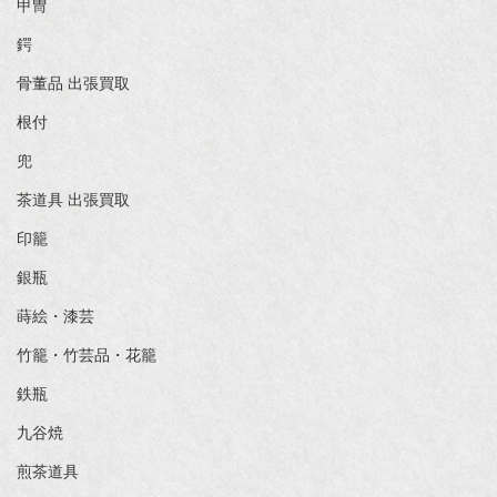
甲冑
鍔
骨董品 出張買取
根付
兜
茶道具 出張買取
印籠
銀瓶
蒔絵・漆芸
竹籠・竹芸品・花籠
鉄瓶
九谷焼
煎茶道具