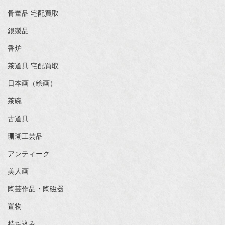
骨董品 宅配買取
銀製品
香炉
茶道具 宅配買取
日本画（絵画）
茶碗
古道具
珊瑚工芸品
アンティーク
美人画
陶芸作品・陶磁器
置物
持ち込み