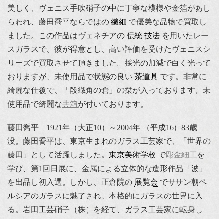
美しく、ヴェニス手吹硝子の中に丁寧な模様や金箔があし
らわれ、藤田喬平ならではの
繊細
で優美な品物で買取し
ました。この作品はヴェネチアの
伝統
技法
を用いたレー
スガラスで、彼が得意とし、高い評価を受けたヴェニスシ
リーズで買取させて頂きました。採光の加減で白く光って
おりますが、未使用品で状態の良い
茶道具
です。非常に
綺麗な仕覆で、「段織角の倉」の栞が入っております。未
使用品で綺麗な
共箱
が付いております。
藤田喬平 1921年（大正10）～2004年 （平成16）83歳
没。藤田喬平は、東京生まれのガラス工芸家で、「世界の
藤田」として活躍しました。
東京美術学校
で
彫金細工
を
学び、第1回日展に、金属による立体的な造形作品「波」
を出品し初入選。しかし、正倉院の
展覧会
でササン朝ペ
ルシアのガラスに魅了され、本格的にガラスの世界に入
る。岩田工芸硝子（株）を経て、ガラス工芸家に転身し