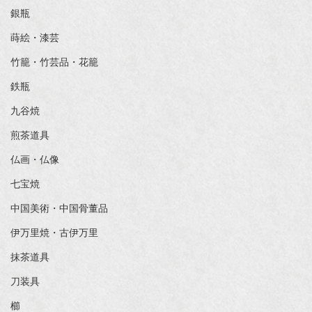
銀瓶
蒔絵・漆芸
竹籠・竹芸品・花籠
鉄瓶
九谷焼
煎茶道具
仏画・仏像
七宝焼
中国美術・中国骨董品
伊万里焼・古伊万里
抹茶道具
刀装具
櫛