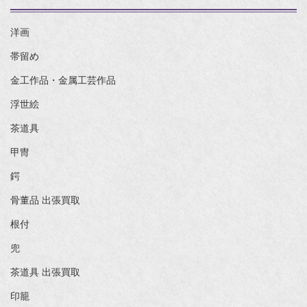
洋画
帯留め
金工作品・金属工芸作品
浮世絵
茶道具
甲冑
鍔
骨董品 出張買取
根付
兜
茶道具 出張買取
印籠