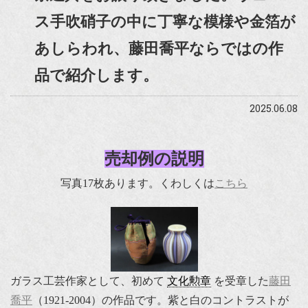
ス手吹硝子の中に丁寧な模様や金箔が
あしらわれ、藤田喬平ならではの作
品で紹介します。
2025.06.08
売却例の説明
写真17枚あります。くわしくは
こちら
ガラス工芸作家として、初めて
文化勲章
を受章した
藤田
喬平
（1921-2004）の作品です。紫と白のコントラストが