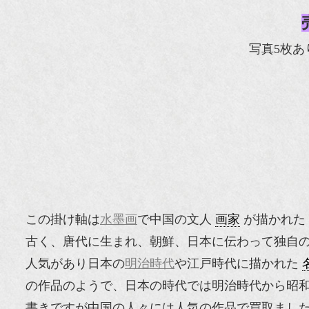
写真5枚あ
この掛け軸は
水墨画
で中国の文人
画家
が描かれた
古く、唐代に生まれ、朝鮮、日本に伝わって独自
人気があり日本の
明治時代
や江戸時代に描かれた
の作品のようで、日本の時代では明治時代から昭
書きですが中国の人々には人気の作品で買取まし