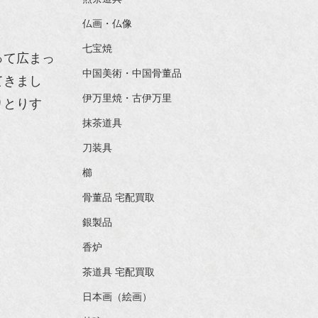
仏画・仏像
七宝焼
って広まっ
中国美術・中国骨董品
てきまし
伊万里焼・古伊万里
りとりす
抹茶道具
刀装具
櫛
骨董品 宅配買取
銀製品
香炉
茶道具 宅配買取
日本画（絵画）