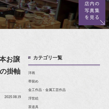
カテゴリ一覧
本お譲
の掛軸
洋画
帯留め
金工作品・金属工芸作品
2025.08.19
浮世絵
茶道具