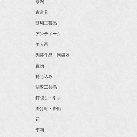
茶碗
古道具
珊瑚工芸品
アンティーク
美人画
陶芸作品・陶磁器
置物
持ち込み
翡翠工芸品
釘隠し・引手
掛け軸・掛軸
鎧
李朝