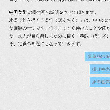
中国美術
の墨竹画の説明をさせて頂きます。
水墨で竹を描く「墨竹（ぼくちく）」は、中国の
た画題の一つです。竹はまっすぐ伸びることや節
た。文人が自ら楽しむために描く「墨戯（ぼくぎ
る、定番の画題にもなっていきます。
骨董品出張
掛け軸売
水墨画売