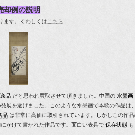
売却例の説明
ります。くわしくは
こちら
逸品
だと思われ買取させて頂きました。中国の
水墨画
の発展を遂げました。このような水墨画で本歌の作品は
名品
は非常に高価に取引されています。しかしこの作品
和にかけて書かれた作品です。面白い表具で
保存状態
も
た。