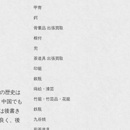
甲冑
鍔
骨董品 出張買取
根付
兜
茶道具 出張買取
印籠
銀瓶
蒔絵・漆芸
の歴史は
竹籠・竹芸品・花籠
、中国でも
鉄瓶
は後書き
九谷焼
良く、後
煎茶道具