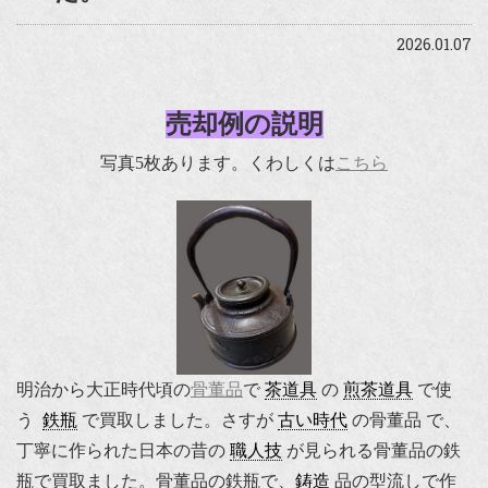
2026.01.07
売却例の説明
写真5枚あります。くわしくは
こちら
明治から大正時代頃の
骨董品
で
茶道具
の
煎茶道具
で使
う
鉄瓶
で買取しました。さすが
古い時代
の骨董品 で、
丁寧に作られた日本の昔の
職人技
が見られる骨董品の鉄
瓶で買取ました。骨董品の鉄瓶で、
鋳造
品の型流しで作