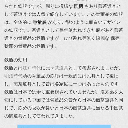
られた鉄瓶ですが、周りに模様な
図柄
もあり煎茶道具と
して茶道具では人気で紹介しています。この骨董品の鉄瓶
は、全体的に
重量感
がありご覧のように面白いデザイン
の鉄瓶です。茶道具として長年使われてきた痕がある煎茶
道具の骨董品の鉄瓶ですが、ひび割れ等無く綺麗な 保存
状態の骨董品の鉄瓶です。
鉄瓶の効用
鉄瓶とは
江戸時代
に元々
茶道具
として考案されましたが、
明治時代
頃の骨董品の鉄瓶は一般的には民具として復旧
し、煎茶道具として昔は各家庭に一つはあったものです。
鉄瓶は日本では余り重要視されていませんが、漢方薬を大
切にしている中国では骨董品の昔から日本の煎茶道具と同
じで、鉄分の吸収が良いと日本の煎茶道具に当たる中国茶
の御道具として使われてきました。