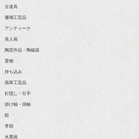
古道具
珊瑚工芸品
アンティーク
美人画
陶芸作品・陶磁器
置物
持ち込み
翡翠工芸品
釘隠し・引手
掛け軸・掛軸
鎧
李朝
水墨画