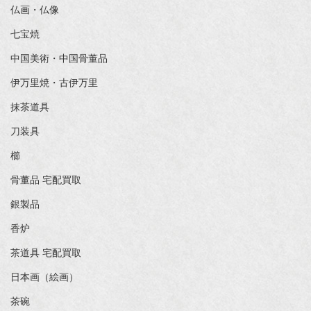
仏画・仏像
七宝焼
中国美術・中国骨董品
伊万里焼・古伊万里
抹茶道具
刀装具
櫛
骨董品 宅配買取
銀製品
香炉
茶道具 宅配買取
日本画（絵画）
茶碗