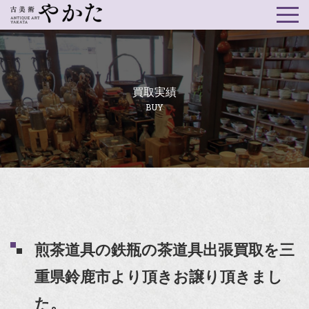
買取実績
BUY
煎茶道具の鉄瓶の茶道具出張買取を三
重県鈴鹿市より頂きお譲り頂きまし
た。