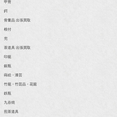
甲冑
鍔
骨董品 出張買取
根付
兜
茶道具 出張買取
印籠
銀瓶
蒔絵・漆芸
竹籠・竹芸品・花籠
鉄瓶
九谷焼
煎茶道具