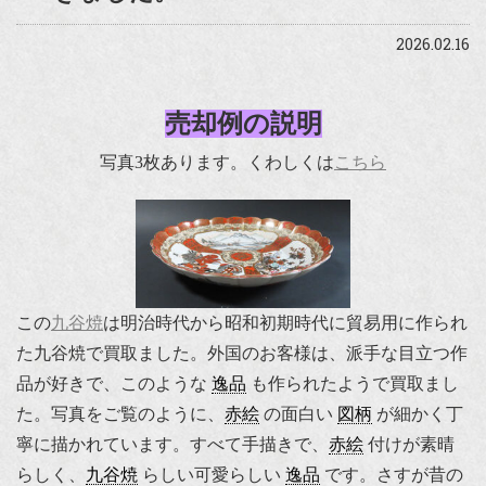
2026.02.16
売却例の説明
写真3枚あります。くわしくは
こちら
この
九谷焼
は明治時代から昭和初期時代に貿易用に作られ
た九谷焼で買取ました。外国のお客様は、派手な目立つ作
品が好きで、このような
逸品
も作られたようで買取まし
た。写真をご覧のように、
赤絵
の面白い
図柄
が細かく丁
寧に描かれています。すべて手描きで、
赤絵
付けが素晴
らしく、
九谷焼
らしい可愛らしい
逸品
です。さすが昔の