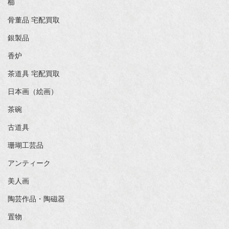
櫛
骨董品 宅配買取
銀製品
香炉
茶道具 宅配買取
日本画（絵画）
茶碗
古道具
珊瑚工芸品
アンティーク
美人画
陶芸作品・陶磁器
置物