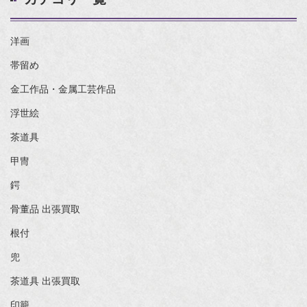
洋画
帯留め
金工作品・金属工芸作品
浮世絵
茶道具
甲冑
鍔
骨董品 出張買取
根付
兜
茶道具 出張買取
印籠