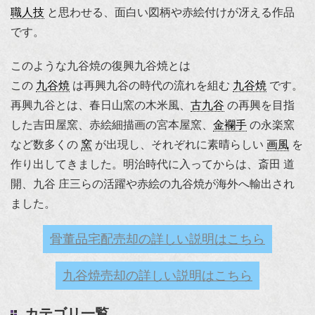
職人技
と思わせる、面白い図柄や赤絵付けが冴える作品
です。
このような九谷焼の復興九谷焼とは
この
九谷焼
は再興九谷の時代の流れを組む
九谷焼
です。
再興九谷とは、春日山窯の木米風、
古九谷
の再興を目指
した吉田屋窯、赤絵細描画の宮本屋窯、
金襴手
の永楽窯
など数多くの
窯
が出現し、それぞれに素晴らしい
画風
を
作り出してきました。明治時代に入ってからは、斎田 道
開、九谷 庄三らの活躍や赤絵の九谷焼が海外へ輸出され
ました。
骨董品宅配売却の詳しい説明はこちら
九谷焼売却の詳しい説明はこちら
カテゴリ一覧