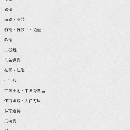
銀瓶
蒔絵・漆芸
竹籠・竹芸品・花籠
鉄瓶
九谷焼
煎茶道具
仏画・仏像
七宝焼
中国美術・中国骨董品
伊万里焼・古伊万里
抹茶道具
刀装具