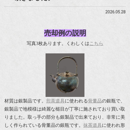
2026.05.28
売却例の説明
写真3枚あります。くわしくは
こちら
材質は銀製品です。
煎茶道具
に使われる
骨董品
の銀瓶で、
銀製品で地模様は綺麗な槌目が丁寧に施されており買い取
りました。取っ手の部分も銀製品で出来ており、非常に美
しく作られている骨董品の銀瓶です。
抹茶道具
に使われ形