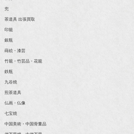
兜
茶道具 出張買取
印籠
銀瓶
蒔絵・漆芸
竹籠・竹芸品・花籠
鉄瓶
九谷焼
煎茶道具
仏画・仏像
七宝焼
中国美術・中国骨董品