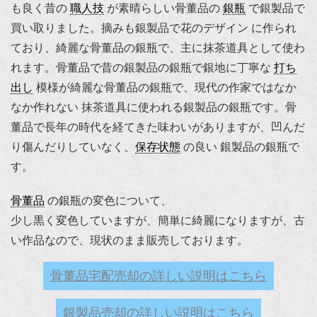
も良く昔の
職人技
が素晴らしい骨董品の
銀瓶
で銀製品で
買い取りました。摘みも銀製品で花のデザイン に作られ
ており、綺麗な骨董品の銀瓶で、主に抹茶道具として使わ
れます。骨董品で昔の銀製品の銀瓶で銀地に丁寧な
打ち
出し
模様が綺麗な骨董品の銀瓶で、現代の作家ではなか
なか作れない 抹茶道具に使われる銀製品の銀瓶です。骨
董品で長年の時代を経てきた味わいがありますが、凹んだ
り傷んだりしていなく、
保存状態
の良い 銀製品の銀瓶で
す。
骨董品
の銀瓶の変色について、
少し黒く変色していますが、簡単に綺麗になりますが、古
い作品なので、現状のまま販売しております。
骨董品宅配売却の詳しい説明はこちら
銀製品売却の詳しい説明はこちら