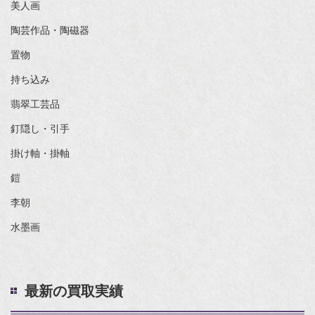
美人画
陶芸作品・陶磁器
置物
持ち込み
翡翠工芸品
釘隠し・引手
掛け軸・掛軸
鎧
李朝
水墨画
最新の買取実績