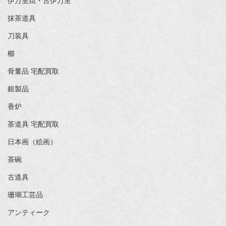
伊万里焼・古伊万里
抹茶道具
刀装具
櫛
骨董品 宅配買取
銀製品
香炉
茶道具 宅配買取
日本画（絵画）
茶碗
古道具
珊瑚工芸品
アンティーク