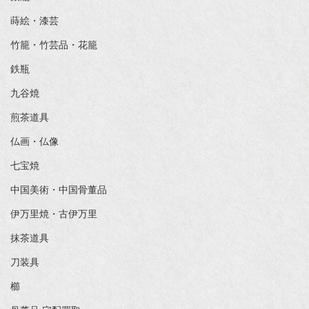
蒔絵・漆芸
竹籠・竹芸品・花籠
鉄瓶
九谷焼
煎茶道具
仏画・仏像
七宝焼
中国美術・中国骨董品
伊万里焼・古伊万里
抹茶道具
刀装具
櫛