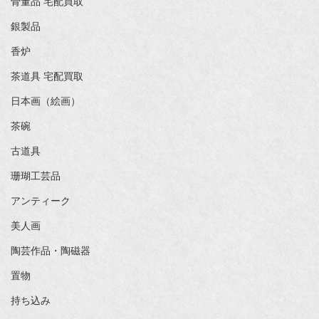
骨董品 宅配買取
銀製品
香炉
茶道具 宅配買取
日本画（絵画）
茶碗
古道具
珊瑚工芸品
アンティーク
美人画
陶芸作品・陶磁器
置物
持ち込み