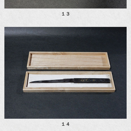
１３
１４