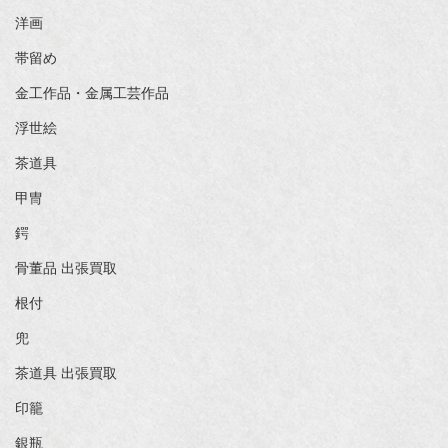
洋画
帯留め
金工作品・金属工芸作品
浮世絵
茶道具
甲冑
鍔
骨董品 出張買取
根付
兜
茶道具 出張買取
印籠
銀瓶