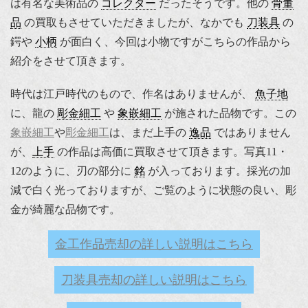
は有名な美術品の
コレクター
だったそうです。他の
骨董
品
の買取もさせていただきましたが、なかでも
刀装具
の
鍔や
小柄
が面白く、今回は小物ですがこちらの作品から
紹介をさせて頂きます。
時代は江戸時代のもので、作名はありませんが、
魚子地
に、龍の
彫金細工
や
象嵌細工
が施された品物です。この
象嵌細工
や
彫金細工
は、まだ上手の
逸品
ではありません
が、
上手
の作品は高価に買取させて頂きます。写真11・
12のように、刃の部分に
銘
が入っております。採光の加
減で白く光っておりますが、ご覧のように状態の良い、彫
金が綺麗な品物です。
金工作品売却の詳しい説明はこちら
刀装具売却の詳しい説明はこちら