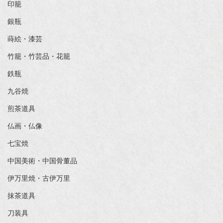
印籠
銀瓶
蒔絵・漆芸
竹籠・竹芸品・花籠
鉄瓶
九谷焼
煎茶道具
仏画・仏像
七宝焼
中国美術・中国骨董品
伊万里焼・古伊万里
抹茶道具
刀装具