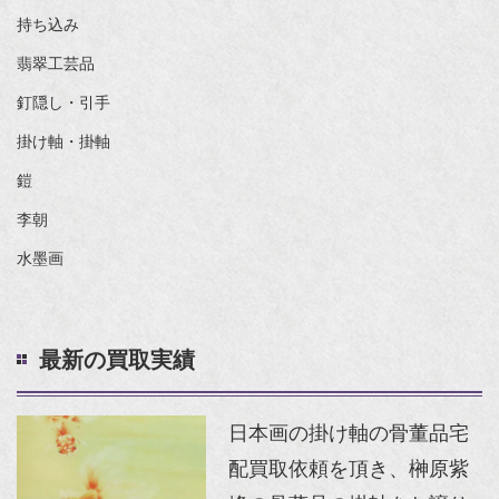
持ち込み
翡翠工芸品
釘隠し・引手
掛け軸・掛軸
鎧
李朝
水墨画
最新の買取実績
日本画の掛け軸の骨董品宅
配買取依頼を頂き、榊原紫