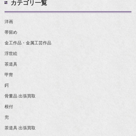
カテゴリ一覧
洋画
帯留め
金工作品・金属工芸作品
浮世絵
茶道具
甲冑
鍔
骨董品 出張買取
根付
兜
茶道具 出張買取