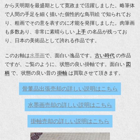
から天明期を最盛期として寛政まで活躍しました。略筆体
で人間の手足を細く描いた個性的な鳥羽絵 で知られてお
り、粗画でその意を表すのに才能を発揮しました。肉筆画
も多数あり、非常に素晴らしい
上手
の名品が残ってお
り、日本の美術品として誇れる作品です。
このお軸は
水墨画
で、面白い逸品です。
古い時代
の作品
ですが、ご覧のように、状態の良い掛軸です。面白い
図
柄
で、状態の良い昔の
掛軸
は買取させて頂きます。
骨董品出張売却の詳しい説明はこちら
水墨画売却の詳しい説明はこちら
掛軸売却の詳しい説明はこちら