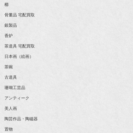
櫛
骨董品 宅配買取
銀製品
香炉
茶道具 宅配買取
日本画（絵画）
茶碗
古道具
珊瑚工芸品
アンティーク
美人画
陶芸作品・陶磁器
置物