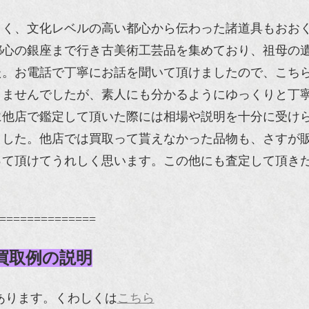
よく、文化レベルの高い都心から伝わった諸道具もおお
都心の銀座まで行き古美術工芸品を集めており、祖母の
た。お電話で丁寧にお話を聞いて頂けましたので、こち
りませんでしたが、素人にも分かるようにゆっくりと丁
に他店で鑑定して頂いた際には相場や説明を十分に受け
ました。他店では買取って貰えなかった品物も、さすが
って頂けてうれしく思います。この他にも査定して頂き
。
==============
買取例の説明
枚あります。くわしくは
こちら