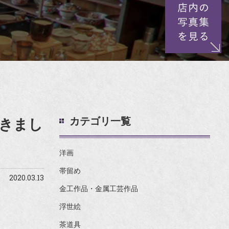
カテゴリ一覧
きまし
洋画
帯留め
2020.03.13
金工作品・金属工芸作品
浮世絵
茶道具