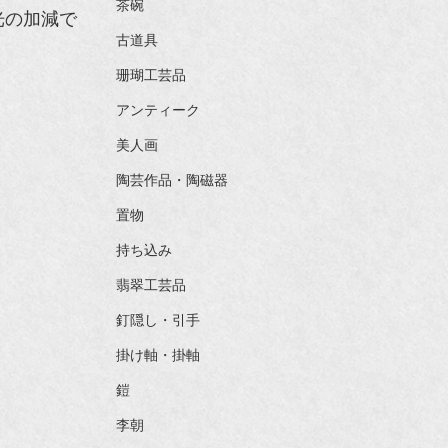
茶碗
光の加減で
古道具
珊瑚工芸品
アンティーク
美人画
陶芸作品・陶磁器
置物
持ち込み
翡翠工芸品
釘隠し・引手
掛け軸・掛軸
鎧
李朝