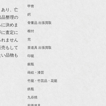
甲冑
くあり、亡
鍔
遺品整理の
骨董品 出張買取
らに決めま
根付
寧に査定に
られません
兜
販売もして
茶道具 出張買取
たい品物も
印籠
銀瓶
蒔絵・漆芸
竹籠・竹芸品・花籠
鉄瓶
九谷焼
煎茶道具