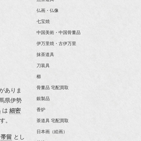
仏画・仏像
七宝焼
中国美術・中国骨董品
伊万里焼・古伊万里
抹茶道具
刀装具
櫛
骨董品 宅配買取
がありま
銀製品
馬県伊勢
品
は
細密
香炉
す。
茶道具 宅配買取
日本画（絵画）
。
帯留
とし