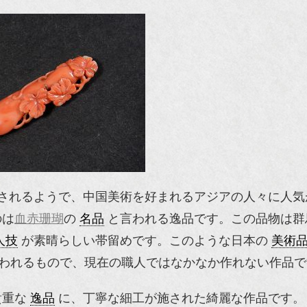
されるようで、中国美術を好まれるアジアの人々に人気
のは
血赤珊瑚
の
名品
と言われる逸品です。この品物は群
人技
が素晴らしい帯留めです。このような日本の
美術
われるもので、現在の職人ではなかなか作れない作品で
貴重な
逸品
に、丁寧な細工が施された綺麗な作品です