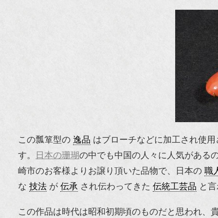
この瓢箪型の
逸品
はブローチなどに加工され使用
す。
日本の珊瑚
の中でも中国の人々に人気がある
崎市のお客様よりお譲り頂いた品物で、日本の
職
な
技法
が
伝承
され伝わってきた
伝統工芸品
と言
この作品は時代は昭和初期頃のものだと思われ、