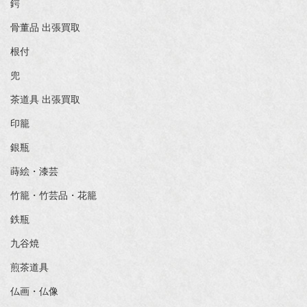
鍔
骨董品 出張買取
根付
兜
茶道具 出張買取
印籠
銀瓶
蒔絵・漆芸
竹籠・竹芸品・花籠
鉄瓶
九谷焼
煎茶道具
仏画・仏像