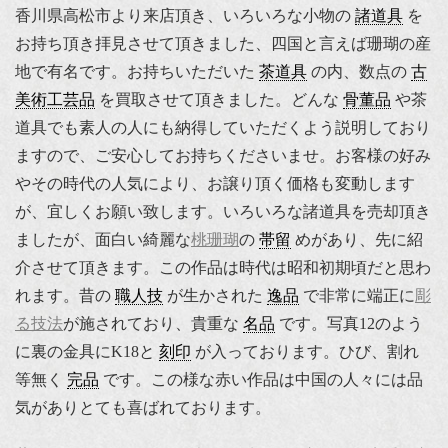
香川県高松市より来店頂き、いろいろな小物の
諸道具
を
お持ち頂き拝見させて頂きました、四国と言えば珊瑚の産
地で有名です。お持ちいただいた
茶道具
の内、数点の
古
美術工芸品
を買取させて頂きました。どんな
骨董品
や茶
道具でも素人の人にも納得していただくよう説明しており
ますので、ご安心してお持ちくださいませ。お客様の好み
やその時代の人気により、お譲り頂く価格も変動します
が、宜しくお願い致します。いろいろな諸道具を売却頂き
ましたが、面白い綺麗な
桃珊瑚
の
帯留
めがあり、先に紹
介させて頂きます。この作品は時代は昭和初期頃だと思わ
れます。昔の
職人技
が生かされた
逸品
で非常に端正に
彫
る技法
が施されており、貴重な
名品
です。写真12のよう
に裏の金具にK18と
刻印
が入っております。ひび、割れ
等無く
完品
です。この様な赤い作品は中国の人々には品
気がありとても喜ばれております。