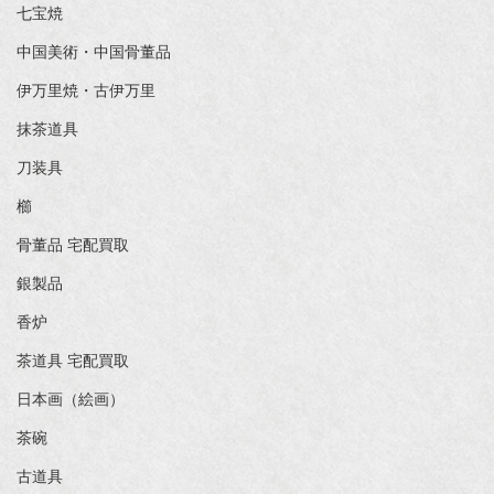
七宝焼
中国美術・中国骨董品
伊万里焼・古伊万里
抹茶道具
刀装具
櫛
骨董品 宅配買取
銀製品
香炉
茶道具 宅配買取
日本画（絵画）
茶碗
古道具