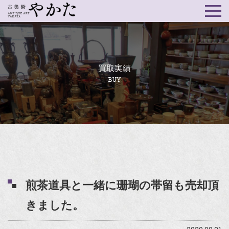
買取実績
BUY
煎茶道具と一緒に珊瑚の帯留も売却頂
きました。