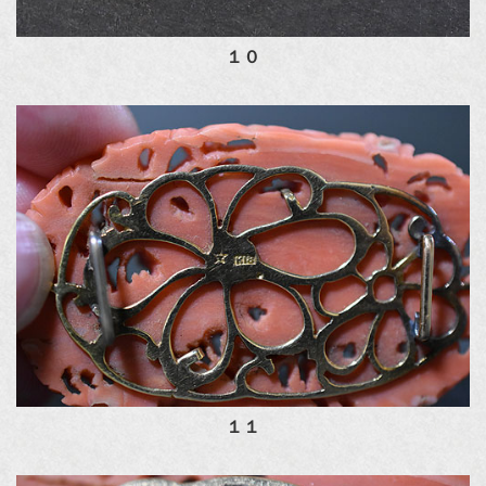
１０
１１