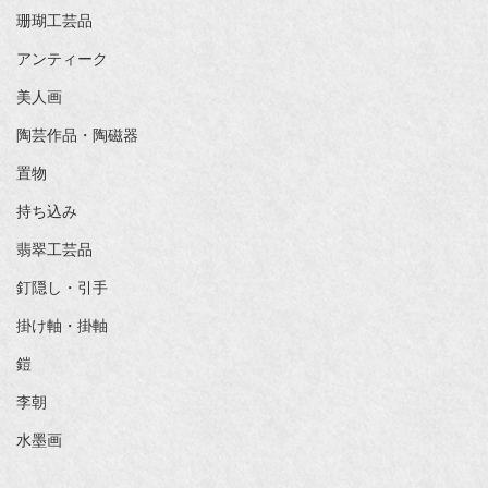
珊瑚工芸品
アンティーク
美人画
陶芸作品・陶磁器
置物
持ち込み
翡翠工芸品
釘隠し・引手
掛け軸・掛軸
鎧
李朝
水墨画