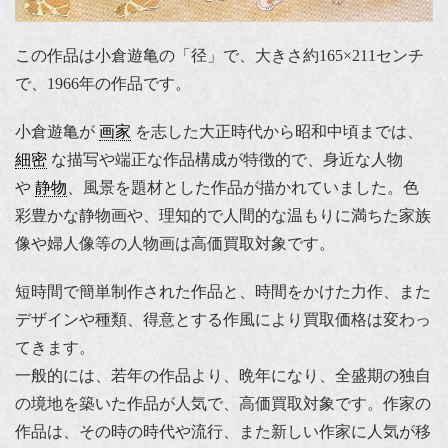
この作品は小倉遊亀の「径」で、大きさ約165×211センチ
で、1966年の作品です。
小倉遊亀が
画家
を志した大正時代から昭和中頃までは、
細密
な描写や端正な作品構成が特徴的で、身近な人物
や
静物
、風景を題材とした作品が描かれていました。色
彩豊かな静物画や、理知的で人間的な温もりに満ちた家族
像や婦人像等の人物画は高価買取対象です。
短時間で簡単制作された作品と、時間をかけた力作、また
デザインや種類、得意とする作風により買取価格は変わっ
てきます。
一般的には、若年の作品より、晩年になり、全盛期の独自
の境地を築いた作品が人気で、高価買取対象です。作家の
作品は、その時の時代や流行、また新しい作家に人気が移