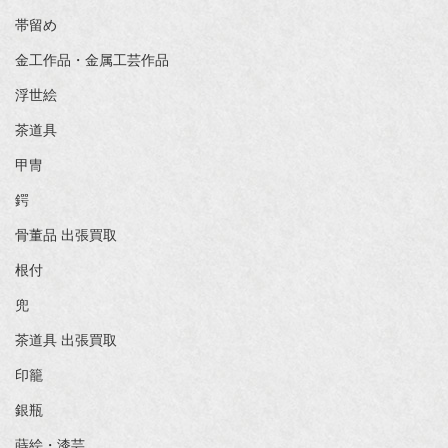
帯留め
金工作品・金属工芸作品
浮世絵
茶道具
甲冑
鍔
骨董品 出張買取
根付
兜
茶道具 出張買取
印籠
銀瓶
蒔絵・漆芸