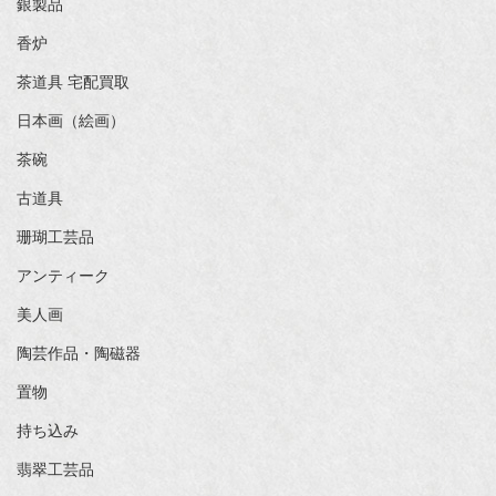
銀製品
香炉
茶道具 宅配買取
日本画（絵画）
茶碗
古道具
珊瑚工芸品
アンティーク
美人画
陶芸作品・陶磁器
置物
持ち込み
翡翠工芸品