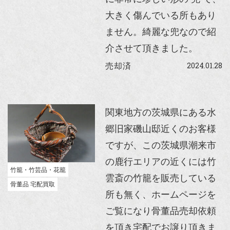
大きく傷んでいる所もあり
ません。綺麗な兜なので紹
介させて頂きました。
2024.01.28
売却済
関東地方の茨城県にある水
郷旧家磯山邸近くのお客様
ですが、この茨城県潮来市
の鹿行エリアの近くには竹
竹籠・竹芸品・花籠
雲斎の竹籠を販売している
骨董品 宅配買取
所も無く、ホームページを
ご覧になり骨董品売却依頼
を頂き宅配でお譲り頂きま