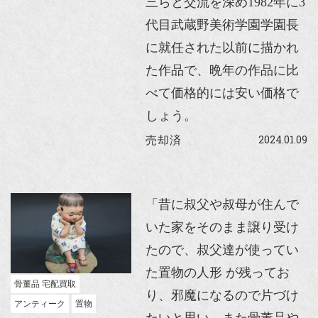
三らと交流を深め1982年に3
代目武蔵野美術学園学園長
に就任された以前に描かれ
た作品で、晩年の作品に比
べて価格的には安い価格で
しょう。
2024.01.09
売却済
「昔に叔父や叔母が住んで
いた家をそのまま譲り受け
たので、叔父達が使ってい
た置物の人形 が残ってお
骨董品 宅配買取
り、邪魔になるので片づけ
アンティーク
置物
たいと思い、また骨董品や