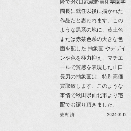
降で3代目武蔵野美術学園学
園長に就任以後に描かれた
作品だと思われます。この
ような黒系の地に、黄土色
または赤茶色系の大きな色
面を配した 抽象画 やデザイ
ンや色を極力抑え、マチエ
ールで質感を表現した山口
長男の抽象画は、特別高価
買取致します。このような
事情で秋田県仙北市より宅
配でお譲り頂きました。
2024.01.12
売却済