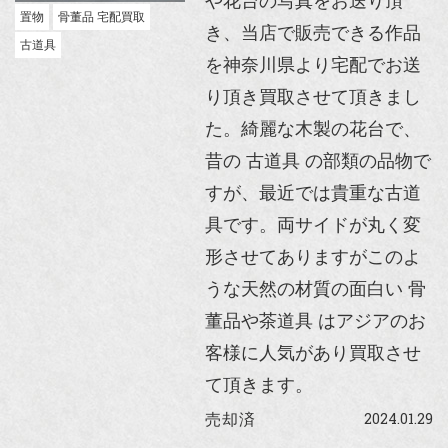
や花台の写真をお送り頂
置物
骨董品 宅配買取
き、当店で販売できる作品
古道具
を神奈川県より宅配でお送
り頂き買取させて頂きまし
た。綺麗な木製の花台で、
昔の 古道具 の部類の品物で
すが、最近では貴重な古道
具です。両サイドが丸く変
形させてありますがこのよ
うな天然の材質の面白い 骨
董品や茶道具 はアジアのお
客様に人気があり買取させ
て頂きます。
2024.01.29
売却済