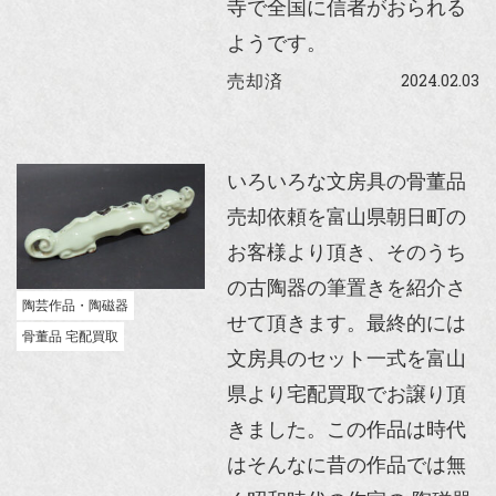
寺で全国に信者がおられる
ようです。
2024.02.03
売却済
いろいろな文房具の骨董品
売却依頼を富山県朝日町の
お客様より頂き、そのうち
の古陶器の筆置きを紹介さ
陶芸作品・陶磁器
せて頂きます。最終的には
骨董品 宅配買取
文房具のセット一式を富山
県より宅配買取でお譲り頂
きました。この作品は時代
はそんなに昔の作品では無