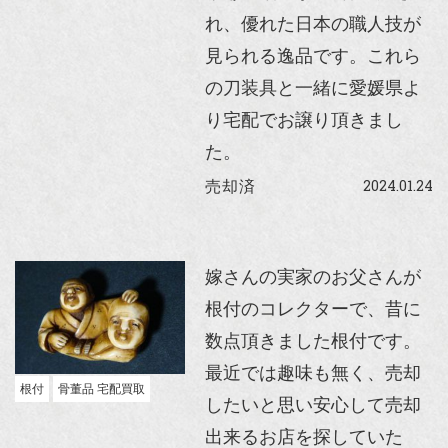
れ、優れた日本の職人技が
見られる逸品です。これら
の刀装具と一緒に愛媛県よ
り宅配でお譲り頂きまし
た。
2024.01.24
売却済
嫁さんの実家のお父さんが
根付のコレクターで、昔に
数点頂きました根付です。
最近では趣味も無く、売却
根付
骨董品 宅配買取
したいと思い安心して売却
出来るお店を探していた