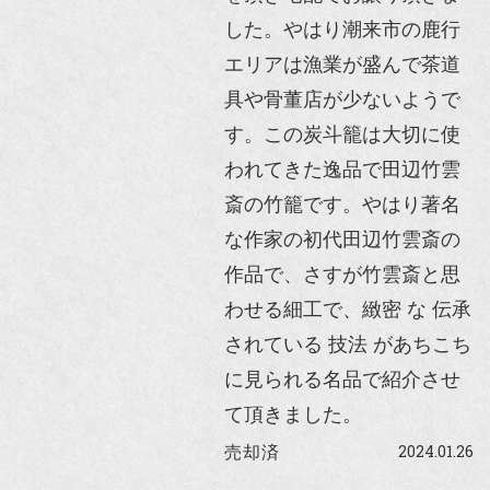
した。やはり潮来市の鹿行
エリアは漁業が盛んで茶道
具や骨董店が少ないようで
す。この炭斗籠は大切に使
われてきた逸品で田辺竹雲
斎の竹籠です。やはり著名
な作家の初代田辺竹雲斎の
作品で、さすが竹雲斎と思
わせる細工で、緻密 な 伝承
されている 技法 があちこち
に見られる名品で紹介させ
て頂きました。
2024.01.26
売却済