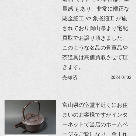
量感 もあり、非常に端正な
彫金細工 や 象嵌細工 が施
されており岡山県より宅配
買取でお譲り頂きました。
このような名品の骨董品や
茶道具は高価買取させて頂
きます。
2024.01.03
売却済
富山県の室堂平近くにお住
まいのお客様ですがインタ
ーネットで当店のホームペ
ージをご覧になり、金工作