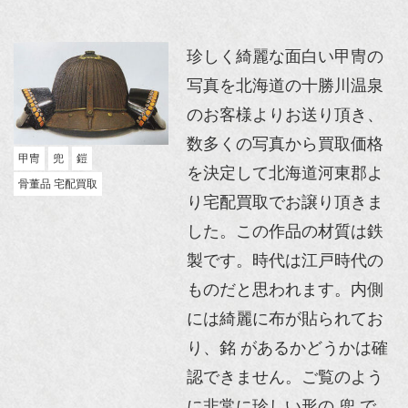
珍しく綺麗な面白い甲冑の
写真を北海道の十勝川温泉
のお客様よりお送り頂き、
数多くの写真から買取価格
甲冑
兜
鎧
を決定して北海道河東郡よ
骨董品 宅配買取
り宅配買取でお譲り頂きま
した。この作品の材質は鉄
製です。時代は江戸時代の
ものだと思われます。内側
には綺麗に布が貼られてお
り、銘 があるかどうかは確
認できません。ご覧のよう
に非常に珍しい形の 兜 で、