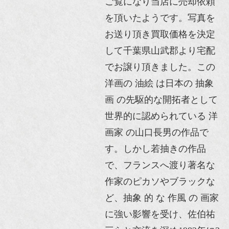
ご覧になり当店に売却依頼
を頂いたようです。写真を
お送り頂き買取価格を決定
して千葉県山武郡より宅配
でお譲り頂きました。この
洋画の 油絵 は日本の 抽象
画 の先駆的な開拓者として
世界的に認められている 洋
画家 の山口長男の作品で
す。しかし若抽きの作品
で、フランスへ渡り著名な
作家のピカソやブラックな
ど、抽象 的 な 作風 の 画家
に強い影響を受け、佐伯祐