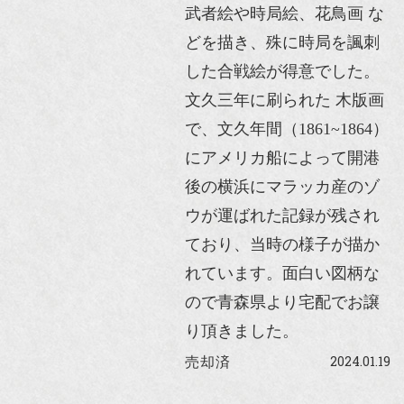
武者絵や時局絵、花鳥画 な
どを描き、殊に時局を諷刺
した合戦絵が得意でした。
文久三年に刷られた 木版画
で、文久年間（1861~1864）
にアメリカ船によって開港
後の横浜にマラッカ産のゾ
ウが運ばれた記録が残され
ており、当時の様子が描か
れています。面白い図柄な
ので青森県より宅配でお譲
り頂きました。
2024.01.19
売却済