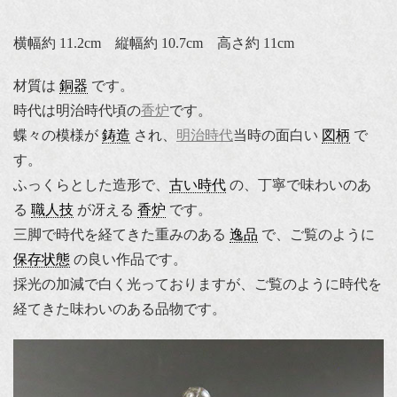
横幅約 11.2cm 縦幅約 10.7cm 高さ約 11cm
材質は
銅器
です。
時代は明治時代頃の
香炉
です。
蝶々の模様が
鋳造
され、
明治時代
当時の面白い
図柄
で
す。
ふっくらとした造形で、
古い時代
の、丁寧で味わいのあ
る
職人技
が冴える
香炉
です。
三脚で時代を経てきた重みのある
逸品
で、ご覧のように
保存状態
の良い作品です。
採光の加減で白く光っておりますが、ご覧のように時代を
経てきた味わいのある品物です。