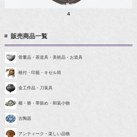
４
販売商品一覧
骨董品・茶道具・美術品・お道具
根付・印籠・キセル筒
金工作品・刀装具
櫛・簪・帯留め・和装小物
古陶器
アンティーク・楽しい品物