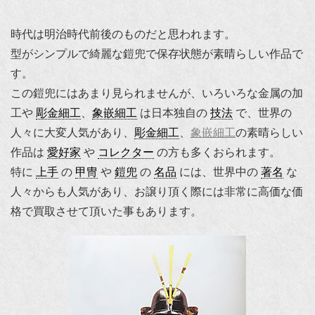
時代は明治時代前後のものだと思われます。
型がシンプルで綺麗な鎧兜で保存状態が素晴らしい作品で
す。
この鎧兜にはあまり見られませんが、いろいろな金属の加
工や
彫金細工
、
象嵌細工
は日本独自の
技法
で、世界の
人々に大変人気があり、
彫金細工
、
象嵌細工
の素晴らしい
作品は
愛好家
や
コレクター
の方も多くおられます。
特に
上手
の
甲冑
や
鎧兜
の
名品
には、世界中の
著名
な
人々からも人気があり、お譲り頂く際には非常に高価な価
格で買取させて頂いた事もあります。