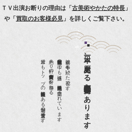
【動画】
ＴＶ出演お断りの理由は「
古美術やかたの特長
」
『京都新聞』とKBS京都で鴨東まちなか美術館を
や「
買取のお客様必見
」を詳しくご覧下さい。
紹介頂きました。
『和楽』7月号 樋口可南子さんがお店へ！！
『婦人画報』2012年5月号
日本一、歴史ある
『樋口可南子の古寺散歩』（5月17日発行）
日本でもトップの祇園骨董街にある老舗の骨董店です。
約８０軒の古美術骨董商が軒を連ねる、
京都祇園骨董街の中でも当店は、歴史的保全地区に指定されています。
京都は千年も続いた都です。
NHK「趣味Do楽」とよた真帆さんご来店！【動
画】
京都祇園骨董街にあります。
NHK『美の壺』（4月24日放送）
『和楽』10月号
『Hanako 京都案内』
『FIGARO japon』12月号