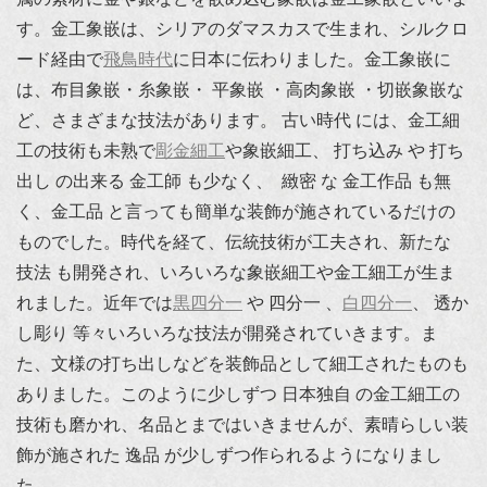
す。金工象嵌は、シリアのダマスカスで生まれ、シルクロ
ード経由で
飛鳥時代
に日本に伝わりました。金工象嵌に
は、布目象嵌・糸象嵌・ 平象嵌 ・高肉象嵌 ・切嵌象嵌な
ど、さまざまな技法があります。 古い時代 には、金工細
工の技術も未熟で
彫金細工
や象嵌細工、 打ち込み や 打ち
出し の出来る 金工師 も少なく、 緻密 な 金工作品 も無
く、金工品 と言っても簡単な装飾が施されているだけの
ものでした。時代を経て、伝統技術が工夫され、新たな
技法 も開発され、いろいろな象嵌細工や金工細工が生ま
れました。近年では
黒四分一
や 四分一 、
白四分一
、 透か
し彫り 等々いろいろな技法が開発されていきます。ま
た、文様の打ち出しなどを装飾品として細工されたものも
ありました。このように少しずつ 日本独自 の金工細工の
技術も磨かれ、名品とまではいきませんが、素晴らしい装
飾が施された 逸品 が少しずつ作られるようになりまし
た。