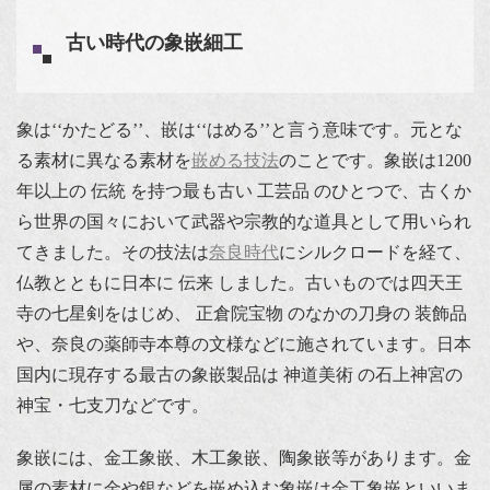
古い時代の象嵌細工
象は‘‘かたどる’’、嵌は‘‘はめる’’と言う意味です。元とな
る素材に異なる素材を
嵌める技法
のことです。象嵌は1200
年以上の 伝統 を持つ最も古い 工芸品 のひとつで、古くか
ら世界の国々において武器や宗教的な道具として用いられ
てきました。その技法は
奈良時代
にシルクロードを経て、
仏教とともに日本に 伝来 しました。古いものでは四天王
寺の七星剣をはじめ、 正倉院宝物 のなかの刀身の 装飾品
や、奈良の薬師寺本尊の文様などに施されています。日本
国内に現存する最古の象嵌製品は 神道美術 の石上神宮の
神宝・七支刀などです。
象嵌には、金工象嵌、木工象嵌、陶象嵌等があります。金
属の素材に金や銀などを嵌め込む象嵌は金工象嵌といいま