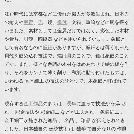
江戸時代には京都などに優れた職人が多数生まれ、日本刀
の拵えや
甲冑
、
兜
、鏡、
根付
、文箱、重箱などに腕を振る
いました。素材としては金属だけではなく、彩色した木材
や骨片、貝殻、陶磁器 なども用いられています。象嵌と
して有名なものに
螺鈿
がありますが、螺鈿とは薄く削った
貝殻を嵌め込む技法で、螺は貝のことで、鈿は象嵌のこと
です。また、様々な色調の木材をはめあわせて絵の板を作
り、それをカンナで薄く削り、和紙に貼り付けたものは、
いわゆる 寄木細工 の技法のひとつで、木象嵌と呼ばれて
います。
現存する
金工作品
の多くは、長年に渡って技法が 伝承 さ
れ、 彫金技法や 彫金細工 などが工夫され、 象嵌細工 、
金工細工が施された逸品 、 名品 、 珍品 が伝えられてき
ました。日本独自の 伝統技術 は 独学 で自分なりの 作風