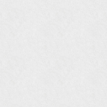
『mr partner』2011年2月号
2009年11月 『週刊現代』2009年11月28日号
『Hanako WEST』4月号
『骨董古美術の愉しみ方』（4月16日発行）
『近代盆栽』9月号
『Hanako WEST』11月号
『ORANGE travel』2006年 SUMMER
『婦人画報』2004年9月号
国際交流サービス協会に2017年6月７日紹介頂き
ました。
『Grazia』6月号
『VISIO ビジオ・モノ』5月号