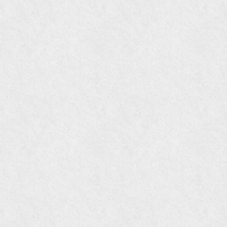
『Hanako WEST』4月号
『gli』11月号
オレンジページムック『インテリア』No.23
『MORE』12月号
『花時間』7月号
『東京育ちの京都案内』麻生圭子著 文芸春秋刊
『私のアンティーク』