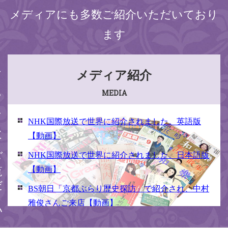
メディアにも多数ご紹介いただいており
ます
ください
メディア紹介
MEDIA
NHK国際放送で世界に紹介されました。英語版
【動画】
NHK国際放送で世界に紹介されました。日本語版
【動画】
BS朝日「京都ぶらり歴史探訪」で紹介され、中村
雅俊さんご来店【動画】
NHK京いちにち「京のええとこ連れてって」取材