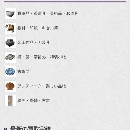
骨董品・茶道具・美術品・お道具
根付・印籠・キセル筒
金工作品・刀装具
櫛・簪・帯留め・和装小物
古陶器
アンティーク・楽しい品物
絵画・掛軸・古書
最新の買取実績