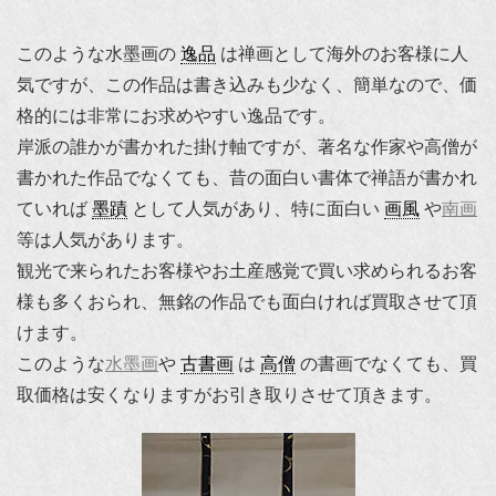
このような水墨画の
逸品
は禅画として海外のお客様に人
気ですが、この作品は書き込みも少なく、簡単なので、価
格的には非常にお求めやすい逸品です。
岸派の誰かが書かれた掛け軸ですが、著名な作家や高僧が
書かれた作品でなくても、昔の面白い書体で禅語が書かれ
ていれば
墨蹟
として人気があり、特に面白い
画風
や
南画
等は人気があります。
観光で来られたお客様やお土産感覚で買い求められるお客
様も多くおられ、無銘の作品でも面白ければ買取させて頂
けます。
このような
水墨画
や
古書画
は
高僧
の書画でなくても、買
取価格は安くなりますがお引き取りさせて頂きます。