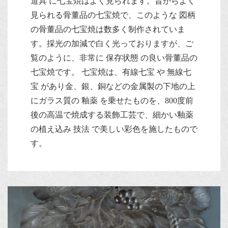
道具 に七宝焼はよく見られます。昔からよく
見られる骨董品の七宝焼で、このような 図柄
の骨董品の七宝焼は数多く制作されていま
す。採光の加減で白く光っておりますが、ご
覧のように、非常に 保存状態 の良い骨董品の
七宝焼です。 七宝焼は、有線七宝 や 無線七
宝 があり金、銀、銅などの金属製の下地の上
にガラス質の 釉薬 を乗せたものを、800度前
後の高温で焼成する装飾工芸で、細かい釉薬
の植え込み 技法 で美しい彩色を施したもので
す。