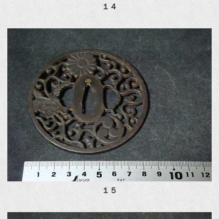
１４
１５