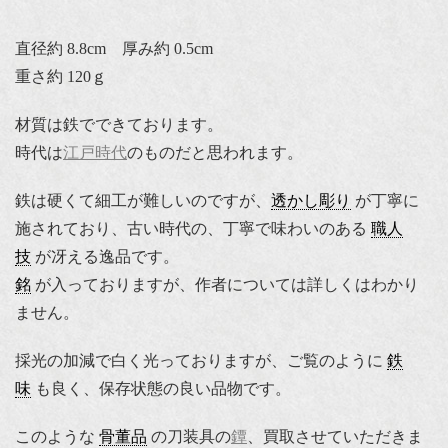
直径約 8.8cm 厚み約 0.5cm
重さ約 120ｇ
材質は鉄でできております。
時代は
江戸時代
のものだと思われます。
鉄は硬くて細工が難しいのですが、
透かし彫り
が丁寧に
施されており、古い時代の、丁寧で味わいのある
職人
技
が冴える逸品です。
銘
が入っておりますが、作者については詳しくはわかり
ません。
採光の加減で白く光っておりますが、ご覧のように
鉄
味
も良く、保存状態の良い品物です。
このような
骨董品
の刀装具の
鐔
、買取させていただきま