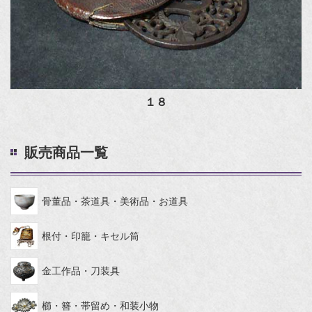
１８
販売商品一覧
骨董品・茶道具・美術品・お道具
根付・印籠・キセル筒
金工作品・刀装具
櫛・簪・帯留め・和装小物