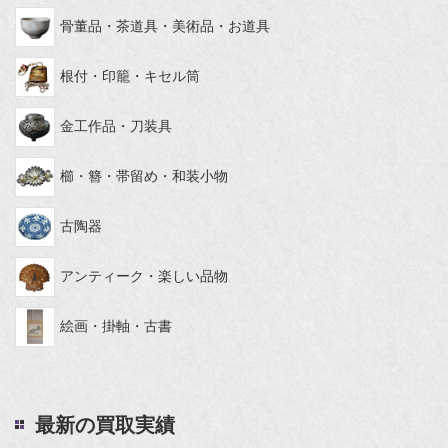
骨董品・茶道具・美術品・お道具
根付・印籠・キセル筒
金工作品・刀装具
櫛・簪・帯留め・和装小物
古陶器
アンティーク・楽しい品物
絵画・掛軸・古書
最新の買取実績