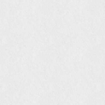
『MORE』12月号
『花時間』7月号
『東京育ちの京都案内』麻生圭子著 文芸春秋刊
『私のアンティーク』