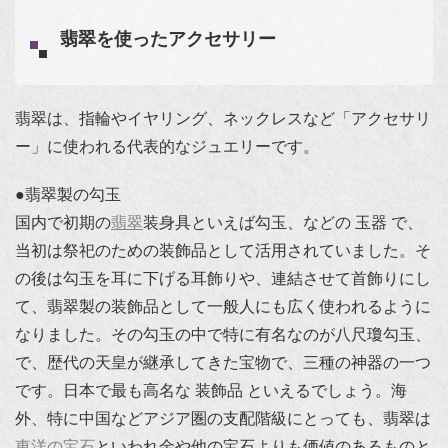
翡翠を使ったアクセサリー
翡翠は、指輪やイヤリング、ネックレスなど「アクセサリ
ー」に使われる代表的なジュエリーです。
●翡翠製の勾玉
国内で初期の
翡翠
装身具といえば勾玉、などの 玉器 で、
当初は祭祀のための装飾品として活用されていました。そ
の後は勾玉を耳に下げる耳飾りや、連結させて首飾りにし
て、翡翠製の装飾品として一般人にも広く使われるように
なりました。その勾玉の中で特に有名なのが八尺瓊勾玉、
で、歴代の天皇が継承してきた宝物で、三種の神器の一つ
です。日本で最も高名な 装飾品 といえるでしょう。海
外、特に中国などアジア圏の支配階級にとっても、翡翠は
東洋の宝石
といわれ金や他の宝石よりも価値のあるものと