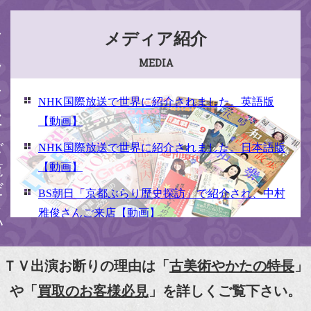
ください
メディア紹介
MEDIA
NHK国際放送で世界に紹介されました。英語版
【動画】
NHK国際放送で世界に紹介されました。日本語版
【動画】
BS朝日「京都ぶらり歴史探訪」で紹介され、中村
雅俊さんご来店【動画】
NHK京いちにち「京のええとこ連れてって」取材
【動画】
ＴＶ出演お断りの理由は「
古美術やかたの特長
」
『京都新聞』とKBS京都で鴨東まちなか美術館を
や「
買取のお客様必見
」を詳しくご覧下さい。
紹介頂きました。