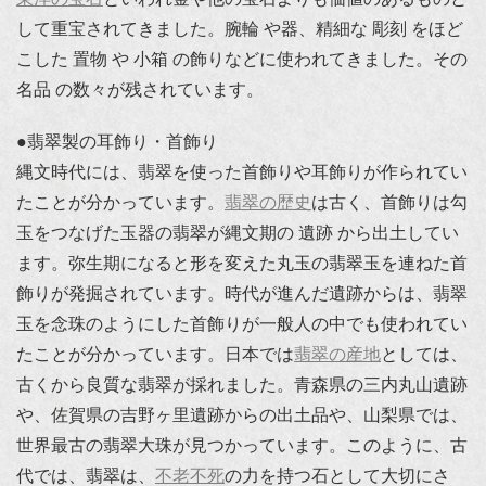
して重宝されてきました。腕輪 や器、精細な 彫刻 をほど
こした 置物 や 小箱 の飾りなどに使われてきました。その
名品 の数々が残されています。
●翡翠製の耳飾り・首飾り
縄文時代には、翡翠を使った首飾りや耳飾りが作られてい
たことが分かっています。
翡翠の歴史
は古く、首飾りは勾
玉をつなげた玉器の翡翠が縄文期の 遺跡 から出土してい
ます。弥生期になると形を変えた丸玉の翡翠玉を連ねた首
飾りが発掘されています。時代が進んだ遺跡からは、翡翠
玉を念珠のようにした首飾りが一般人の中でも使われてい
たことが分かっています。日本では
翡翠の産地
としては、
古くから良質な翡翠が採れました。青森県の三内丸山遺跡
や、佐賀県の吉野ヶ里遺跡からの出土品や、山梨県では、
世界最古の翡翠大珠が見つかっています。このように、古
代では、翡翠は、
不老不死
の力を持つ石として大切にさ