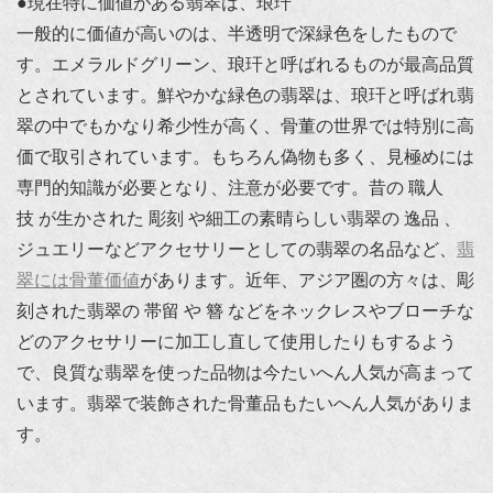
●現在特に価値がある翡翠は、琅玕
一般的に価値が高いのは、半透明で深緑色をしたもので
す。エメラルドグリーン、琅玕と呼ばれるものが最高品質
とされています。鮮やかな緑色の翡翠は、琅玕と呼ばれ翡
翠の中でもかなり希少性が高く、骨董の世界では特別に高
価で取引されています。もちろん偽物も多く、見極めには
専門的知識が必要となり、注意が必要です。昔の 職人
技 が生かされた 彫刻 や細工の素晴らしい翡翠の 逸品 、
ジュエリーなどアクセサリーとしての翡翠の名品など、
翡
翠には骨董価値
があります。近年、アジア圏の方々は、彫
刻された翡翠の 帯留 や 簪 などをネックレスやブローチな
どのアクセサリーに加工し直して使用したりもするよう
で、良質な翡翠を使った品物は今たいへん人気が高まって
います。翡翠で装飾された骨董品もたいへん人気がありま
す。