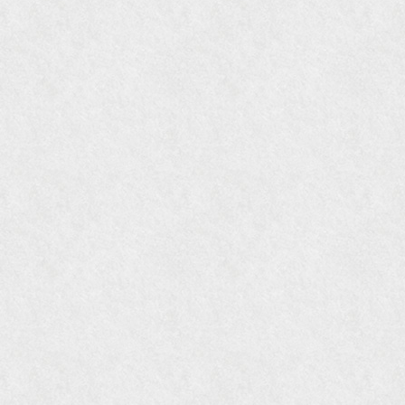
『骨董古美術の愉しみ方』（4月16日発行）
『近代盆栽』9月号
『Hanako WEST』11月号
『ORANGE travel』2006年 SUMMER
『婦人画報』2004年9月号
国際交流サービス協会に2017年6月７日紹介頂き
ました。
『Grazia』6月号
『VISIO ビジオ・モノ』5月号
『Hanako WEST』4月号
『gli』11月号
オレンジページムック『インテリア』No.23