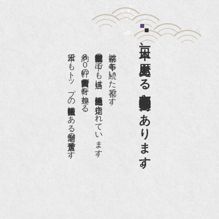
『和楽』7月号 樋口可南子さんがお店へ！！
『婦人画報』2012年5月号
日本一、歴史ある
『樋口可南子の古寺散歩』（5月17日発行）
日本でもトップの祇園骨董街にある老舗の骨董店です。
約８０軒の古美術骨董商が軒を連ねる、
京都祇園骨董街の中でも当店は、歴史的保全地区に指定されています。
京都は千年も続いた都です。
NHK「趣味Do楽」とよた真帆さんご来店！【動
画】
京都祇園骨董街にあります。
NHK『美の壺』（4月24日放送）
『和楽』10月号
『Hanako 京都案内』
『FIGARO japon』12月号
『mr partner』2011年2月号
2009年11月 『週刊現代』2009年11月28日号
『Hanako WEST』4月号