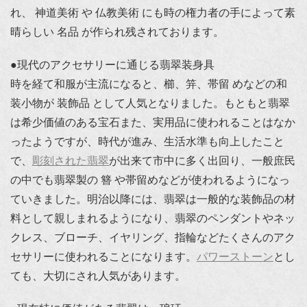
れ、 神道美術 や 仏教美術 にも時の権力者の手によって素
晴らしい 名品 が作られ残されております。
●現代のアクセサリーに通じる翡翠装身具
時を経て和服が主流になると、櫛、笄、帯留 めなどの和
装小物が 装飾品 として人気となりました。もともと翡翠
は希少価値のある宝石また、実用品に使われることはなか
ったようですが、時代が進み、生活水準も向上したこと
で、
彫刻された翡翠
が出来て市中に多く出回り、一般庶民
の中でも翡翠製の 簪 や帯留めなどが使われるようになっ
ていきました。明治以降には、翡翠は一般的な装飾品の材
料として親しまれるようになり、翡翠のペンダントやネッ
クレス、ブローチ、イヤリング、指輪などたくさんのアク
セサリーに使われることになります。
パワーストーン
とし
ても、大切にされ人気があります。