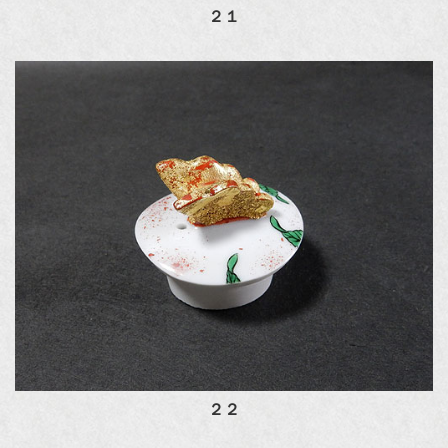
２１
２２