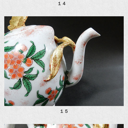
１４
１５