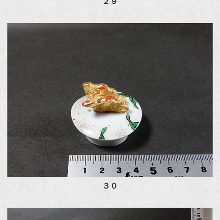
２９
３０