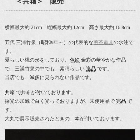
＜共箱＞ 販売
横幅最大約 21cm 縦幅最大約 12cm 高さ最大約 16.8cm
五代 三浦竹泉（昭和9年～）の代表的な
煎茶道具
の水注で
す。
愛らしい桃の形をしており、
色絵
金彩の華やかな作品
で、三浦竹泉の中でも、素晴らしい
逸品
です。
当店でも、滅多に見られない作品です。
共箱
で共布が付いております。
採光の加減で白く光っておりますが、未使用品で
完品
で
す。
大丸で展示販売されたときの、本が付いております。