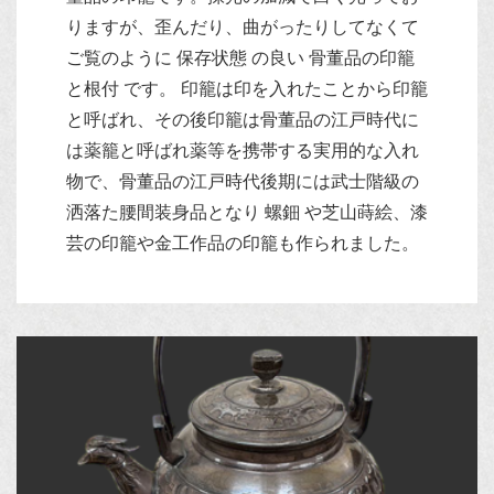
りますが、歪んだり、曲がったりしてなくて
ご覧のように 保存状態 の良い 骨董品の印籠
と根付 です。 印籠は印を入れたことから印籠
と呼ばれ、その後印籠は骨董品の江戸時代に
は薬籠と呼ばれ薬等を携帯する実用的な入れ
物で、骨董品の江戸時代後期には武士階級の
洒落た腰間装身品となり 螺鈿 や芝山蒔絵、漆
芸の印籠や金工作品の印籠も作られました。