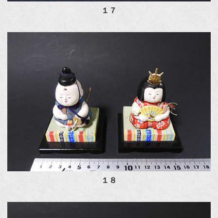
１７
１８