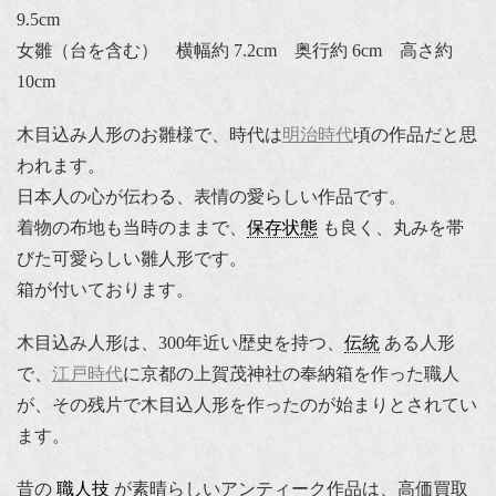
9.5cm
女雛（台を含む） 横幅約 7.2cm 奥行約 6cm 高さ約
10cm
木目込み人形のお雛様で、時代は
明治時代
頃の作品だと思
われます。
日本人の心が伝わる、表情の愛らしい作品です。
着物の布地も当時のままで、
保存状態
も良く、丸みを帯
びた可愛らしい雛人形です。
箱が付いております。
木目込み人形は、300年近い歴史を持つ、
伝統
ある人形
で、
江戸時代
に京都の上賀茂神社の奉納箱を作った職人
が、その残片で木目込人形を作ったのが始まりとされてい
ます。
昔の
職人技
が素晴らしいアンティーク作品は、高価買取