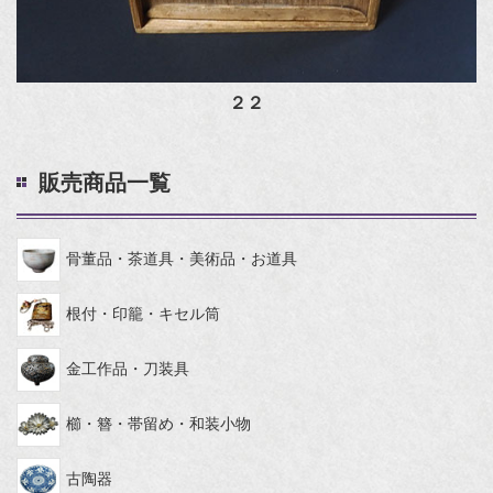
２２
販売商品一覧
骨董品・茶道具・美術品・お道具
根付・印籠・キセル筒
金工作品・刀装具
櫛・簪・帯留め・和装小物
古陶器