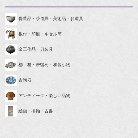
骨董品・茶道具・美術品・お道具
根付・印籠・キセル筒
金工作品・刀装具
櫛・簪・帯留め・和装小物
古陶器
アンティーク・楽しい品物
絵画・掛軸・古書