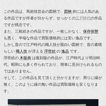
この作品は、馬術技芸会の図柄で、
図柄
的には人気のあ
る作品ですが作者が分からず、せっかくの
江戸時代
の作品
ですが残念です。
また、三枚続きの作品ですが、一枚しかなく、
保存状態
も悪く、半端な作品で買取価格的には安い逸品です。
しかし昔ので江戸時代の職人技が面白い図柄で、昔の素晴
らしい
職人技
が冴える
浮世絵
の
逸品
です。
浮世絵の
木版画
は復刻版の作品が、江戸時代より明治時
代、昭和にも多く作られており、簡単に見分けられるもの
ではありません。
そして、この作品を見て頂くと分かりますが、周りに縁が
無く、このように縁の無い作品は買取価格も安くなりま
す。