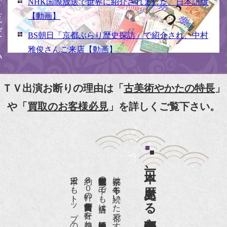
NHK国際放送で世界に紹介されました。日本語版
【動画】
BS朝日「京都ぶらり歴史探訪」で紹介され、中村
雅俊さんご来店【動画】
NHK京いちにち「京のええとこ連れてって」取材
【動画】
ＴＶ出演お断りの理由は「
古美術やかたの特長
」
『京都新聞』とKBS京都で鴨東まちなか美術館を
や「
買取のお客様必見
」を詳しくご覧下さい。
紹介頂きました。
『和楽』7月号 樋口可南子さんがお店へ！！
『婦人画報』2012年5月号
日本一、歴史ある
『樋口可南子の古寺散歩』（5月17日発行）
約８０軒の古美術骨董商が軒を連ねる、
京都は千年も続いた都です。
NHK「趣味Do楽」とよた真帆さんご来店！【動
画】
NHK『美の壺』（4月24日放送）