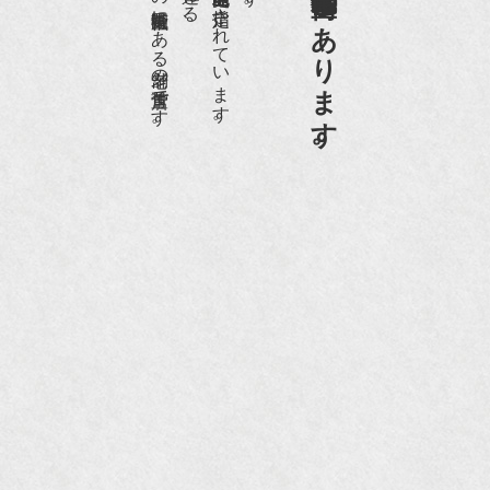
日本でもトップの祇園骨董街にある老舗の骨董店です。
京都祇園骨董街の中でも当店は、歴史的保全地区に指定されています。
京都祇園骨董街にあります。
『和楽』10月号
『Hanako 京都案内』
『FIGARO japon』12月号
『mr partner』2011年2月号
2009年11月 『週刊現代』2009年11月28日号
『Hanako WEST』4月号
『骨董古美術の愉しみ方』（4月16日発行）
『近代盆栽』9月号
『Hanako WEST』11月号
『ORANGE travel』2006年 SUMMER
『婦人画報』2004年9月号