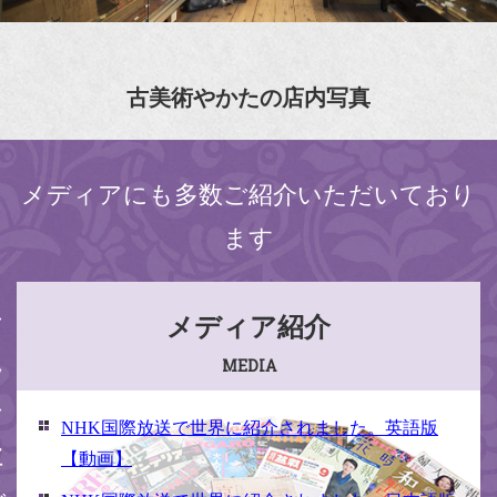
古美術やかたの店内写真
メディアにも多数ご紹介いただいており
ます
ください
メディア紹介
MEDIA
NHK国際放送で世界に紹介されました。英語版
【動画】