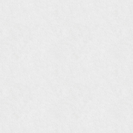
国際交流サービス協会に2017年6月７日紹介頂き
ました。
『Grazia』6月号
『VISIO ビジオ・モノ』5月号
『Hanako WEST』4月号
『gli』11月号
オレンジページムック『インテリア』No.23
『MORE』12月号
『花時間』7月号
『東京育ちの京都案内』麻生圭子著 文芸春秋刊
『私のアンティーク』