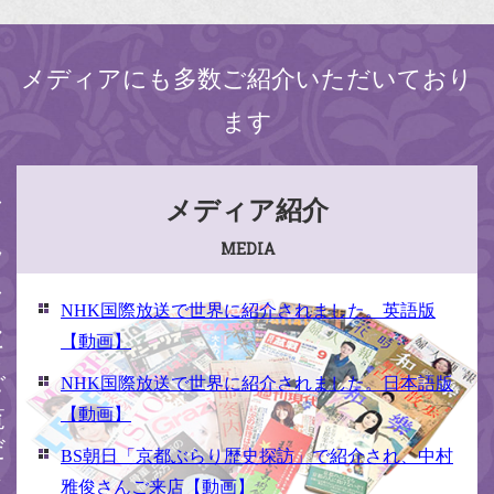
メディアにも多数ご紹介いただいており
ます
ください
メディア紹介
MEDIA
NHK国際放送で世界に紹介されました。英語版
【動画】
NHK国際放送で世界に紹介されました。日本語版
【動画】
BS朝日「京都ぶらり歴史探訪」で紹介され、中村
雅俊さんご来店【動画】