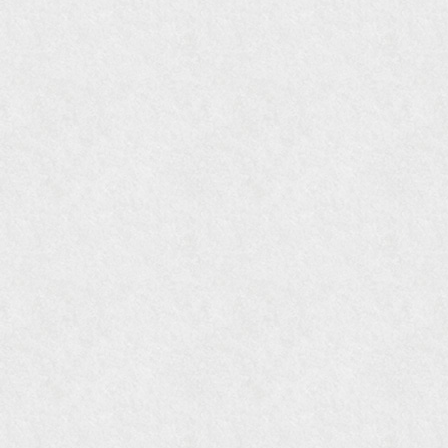
『VISIO ビジオ・モノ』5月号
『Hanako WEST』4月号
『gli』11月号
オレンジページムック『インテリア』No.23
『MORE』12月号
『花時間』7月号
『東京育ちの京都案内』麻生圭子著 文芸春秋刊
『私のアンティーク』