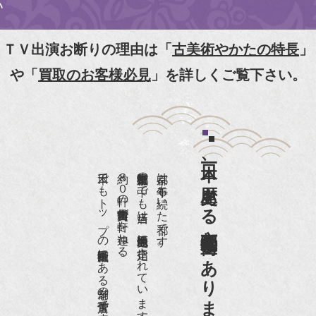
NHK京いちにち「京のええとこ連れてって」取材
【動画】
ＴＶ出演お断りの理由は「
古美術やかたの特長
」
『京都新聞』とKBS京都で鴨東まちなか美術館を
や「
買取のお客様必見
」を詳しくご覧下さい。
紹介頂きました。
『和楽』7月号 樋口可南子さんがお店へ！！
『婦人画報』2012年5月号
日本一、歴史ある
『樋口可南子の古寺散歩』（5月17日発行）
日本でもトップの祇園骨董街にある老舗の骨董店です。
約８０軒の古美術骨董商が軒を連ねる、
京都祇園骨董街の中でも当店は、歴史的保全地区に指定されています。
京都は千年も続いた都です。
NHK「趣味Do楽」とよた真帆さんご来店！【動
画】
京都祇園骨董街にあります。
NHK『美の壺』（4月24日放送）
『和楽』10月号
『Hanako 京都案内』