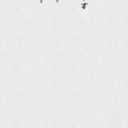
『FIGARO japon』12月号
『mr partner』2011年2月号
2009年11月 『週刊現代』2009年11月28日号
『Hanako WEST』4月号
『骨董古美術の愉しみ方』（4月16日発行）
『近代盆栽』9月号
『Hanako WEST』11月号
『ORANGE travel』2006年 SUMMER
『婦人画報』2004年9月号
国際交流サービス協会に2017年6月７日紹介頂き
ました。
『Grazia』6月号