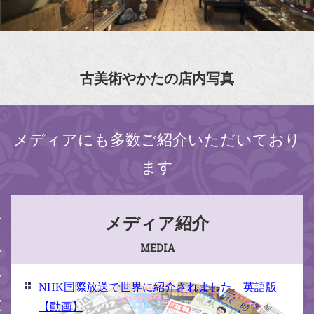
古美術やかたの店内写真
メディアにも多数ご紹介いただいており
ます
ください
メディア紹介
MEDIA
NHK国際放送で世界に紹介されました。英語版
【動画】