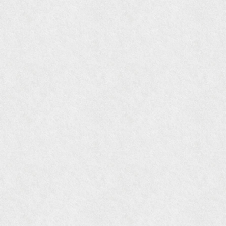
国際交流サービス協会に2017年6月７日紹介頂き
ました。
『Grazia』6月号
『VISIO ビジオ・モノ』5月号
『Hanako WEST』4月号
『gli』11月号
オレンジページムック『インテリア』No.23
『MORE』12月号
『花時間』7月号
『東京育ちの京都案内』麻生圭子著 文芸春秋刊
『私のアンティーク』