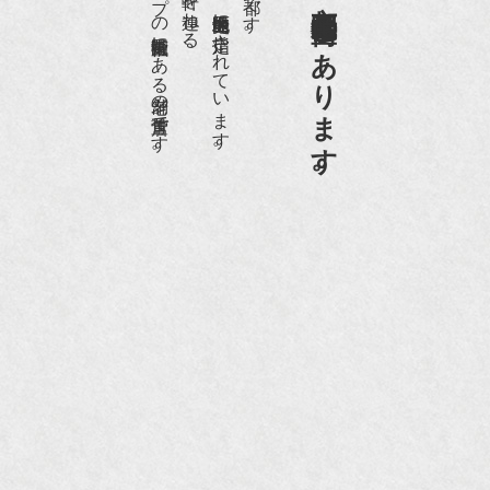
日本でもトップの祇園骨董街にある老舗の骨董店です。
京都祇園骨董街の中でも当店は、歴史的保全地区に指定されています。
京都祇園骨董街にあります。
NHK『美の壺』（4月24日放送）
『和楽』10月号
『Hanako 京都案内』
『FIGARO japon』12月号
『mr partner』2011年2月号
2009年11月 『週刊現代』2009年11月28日号
『Hanako WEST』4月号
『骨董古美術の愉しみ方』（4月16日発行）
『近代盆栽』9月号
『Hanako WEST』11月号
『ORANGE travel』2006年 SUMMER
『婦人画報』2004年9月号