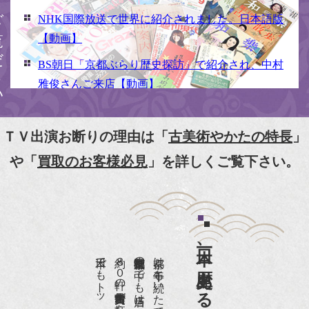
NHK国際放送で世界に紹介されました。日本語版
【動画】
BS朝日「京都ぶらり歴史探訪」で紹介され、中村
雅俊さんご来店【動画】
NHK京いちにち「京のええとこ連れてって」取材
【動画】
ＴＶ出演お断りの理由は「
古美術やかたの特長
」
『京都新聞』とKBS京都で鴨東まちなか美術館を
や「
買取のお客様必見
」を詳しくご覧下さい。
紹介頂きました。
『和楽』7月号 樋口可南子さんがお店へ！！
『婦人画報』2012年5月号
日本一、歴史ある
『樋口可南子の古寺散歩』（5月17日発行）
約８０軒の古美術骨董商が軒を連ねる、
京都は千年も続いた都です。
NHK「趣味Do楽」とよた真帆さんご来店！【動
画】