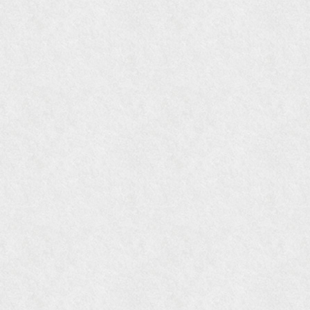
『婦人画報』2004年9月号
国際交流サービス協会に2017年6月７日紹介頂き
ました。
『Grazia』6月号
『VISIO ビジオ・モノ』5月号
『Hanako WEST』4月号
『gli』11月号
オレンジページムック『インテリア』No.23
『MORE』12月号
『花時間』7月号
『東京育ちの京都案内』麻生圭子著 文芸春秋刊
『私のアンティーク』