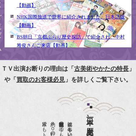
ください
【動画】
NHK国際放送で世界に紹介されました。日本語版
【動画】
BS朝日「京都ぶらり歴史探訪」で紹介され、中村
雅俊さんご来店【動画】
NHK京いちにち「京のええとこ連れてって」取材
【動画】
ＴＶ出演お断りの理由は「
古美術やかたの特長
」
『京都新聞』とKBS京都で鴨東まちなか美術館を
や「
買取のお客様必見
」を詳しくご覧下さい。
紹介頂きました。
『和楽』7月号 樋口可南子さんがお店へ！！
『婦人画報』2012年5月号
日本一、歴史ある
『樋口可南子の古寺散歩』（5月17日発行）
NHK「趣味Do楽」とよた真帆さんご来店！【動