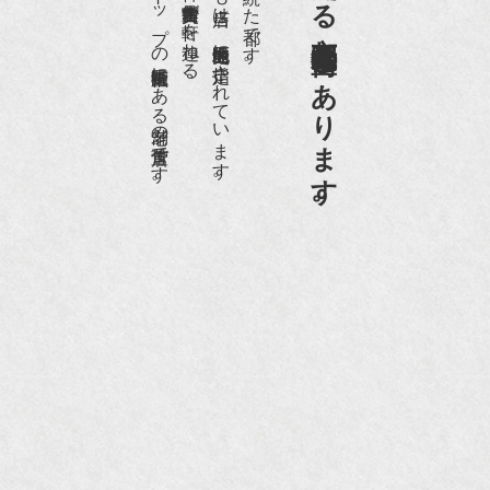
日本でもトップの祇園骨董街にある老舗の骨董店です。
約８０軒の古美術骨董商が軒を連ねる、
京都祇園骨董街の中でも当店は、歴史的保全地区に指定されています。
京都は千年も続いた都です。
画】
京都祇園骨董街にあります。
NHK『美の壺』（4月24日放送）
『和楽』10月号
『Hanako 京都案内』
『FIGARO japon』12月号
『mr partner』2011年2月号
2009年11月 『週刊現代』2009年11月28日号
『Hanako WEST』4月号
『骨董古美術の愉しみ方』（4月16日発行）
『近代盆栽』9月号
『Hanako WEST』11月号
『ORANGE travel』2006年 SUMMER