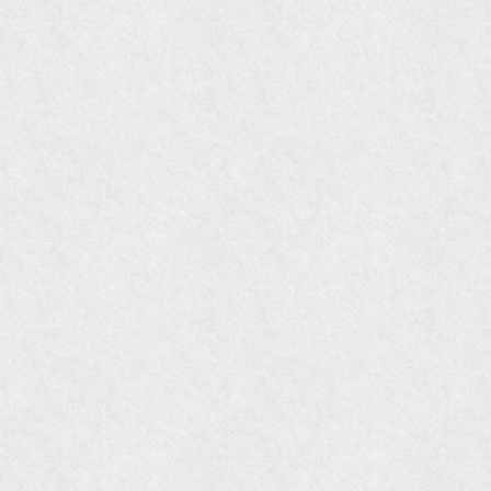
ました。
『Grazia』6月号
『VISIO ビジオ・モノ』5月号
『Hanako WEST』4月号
『gli』11月号
オレンジページムック『インテリア』No.23
『MORE』12月号
『花時間』7月号
『東京育ちの京都案内』麻生圭子著 文芸春秋刊
『私のアンティーク』