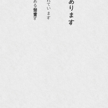
京都祇園骨董街にあります。
『和楽』10月号
『Hanako 京都案内』
『FIGARO japon』12月号
『mr partner』2011年2月号
2009年11月 『週刊現代』2009年11月28日号
『Hanako WEST』4月号
『骨董古美術の愉しみ方』（4月16日発行）
『近代盆栽』9月号
『Hanako WEST』11月号
『ORANGE travel』2006年 SUMMER
『婦人画報』2004年9月号
国際交流サービス協会に2017年6月７日紹介頂き