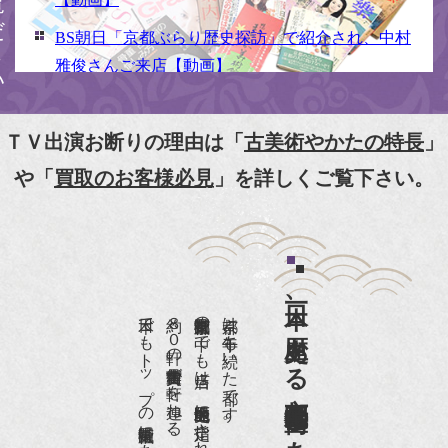
BS朝日「京都ぶらり歴史探訪」で紹介され、中村
雅俊さんご来店【動画】
NHK京いちにち「京のええとこ連れてって」取材
【動画】
ＴＶ出演お断りの理由は「
古美術やかたの特長
」
『京都新聞』とKBS京都で鴨東まちなか美術館を
や「
買取のお客様必見
」を詳しくご覧下さい。
紹介頂きました。
『和楽』7月号 樋口可南子さんがお店へ！！
『婦人画報』2012年5月号
日本一、歴史ある
『樋口可南子の古寺散歩』（5月17日発行）
日本でもトップの祇園骨董街にある老舗の骨董店です。
約８０軒の古美術骨董商が軒を連ねる、
京都祇園骨董街の中でも当店は、歴史的保全地区に指定されています。
京都は千年も続いた都です。
NHK「趣味Do楽」とよた真帆さんご来店！【動
画】
NHK『美の壺』（4月24日放送）