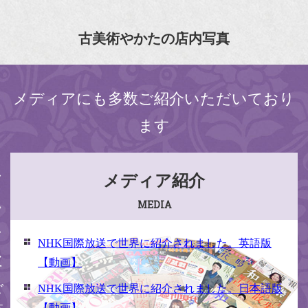
古美術やかたの店内写真
メディアにも多数ご紹介いただいており
ます
ください
メディア紹介
MEDIA
NHK国際放送で世界に紹介されました。英語版
【動画】
NHK国際放送で世界に紹介されました。日本語版
【動画】