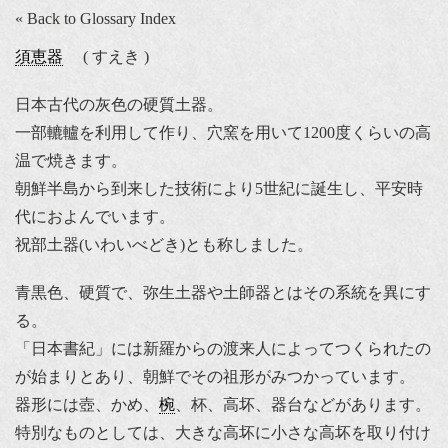
« Back to Glossary Index
須恵器
( すえき )
日本古代の灰色の硬質土器。
一部轆轤を利用して作り、穴窯を用いて1200度くらいの高
温で焼きます。
朝鮮半島から到来した技術により5世紀に誕生し、平安時
代におよんでいます。
祝部土器(いわいべどき)とも称しました。
青黒色、硬質で、弥生土器や土師器とはその系統を異にす
る。
「日本書紀」には新羅からの渡来人によってつくられたの
が始まりとあり、朝鮮でその祖形がみつかっています。
器形には壺、かめ、
椀
、杯、高坏、器台などがあります。
特別なものとしては、大きな高坏に小さな高坏を取り付け