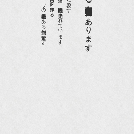
日本でもトップの祇園骨董街にある老舗の骨董店です。
京都祇園骨董街の中でも当店は、歴史的保全地区に指定されています。
京都祇園骨董街にあります。
NHK『美の壺』（4月24日放送）
『和楽』10月号
『Hanako 京都案内』
『FIGARO japon』12月号
『mr partner』2011年2月号
2009年11月 『週刊現代』2009年11月28日号
『Hanako WEST』4月号
『骨董古美術の愉しみ方』（4月16日発行）
『近代盆栽』9月号
『Hanako WEST』11月号
『ORANGE travel』2006年 SUMMER