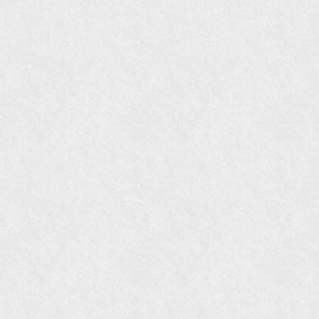
『婦人画報』2004年9月号
国際交流サービス協会に2017年6月７日紹介頂き
ました。
『Grazia』6月号
『VISIO ビジオ・モノ』5月号
『Hanako WEST』4月号
『gli』11月号
オレンジページムック『インテリア』No.23
『MORE』12月号
『花時間』7月号
『東京育ちの京都案内』麻生圭子著 文芸春秋刊
『私のアンティーク』