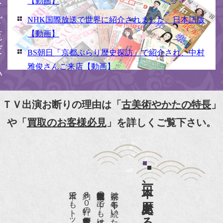
ください
【動画】
NHK国際放送で世界に紹介されました。日本語版
【動画】
BS朝日「京都ぶらり歴史探訪」で紹介され、中村
雅俊さんご来店【動画】
NHK京いちにち「京のええとこ連れてって」取材
【動画】
ＴＶ出演お断りの理由は「
古美術やかたの特長
」
『京都新聞』とKBS京都で鴨東まちなか美術館を
や「
買取のお客様必見
」を詳しくご覧下さい。
紹介頂きました。
『和楽』7月号 樋口可南子さんがお店へ！！
『婦人画報』2012年5月号
日本一、歴史ある
『樋口可南子の古寺散歩』（5月17日発行）
約８０軒の古美術骨董商が軒を連ねる、
京都は千年も続いた都です。
NHK「趣味Do楽」とよた真帆さんご来店！【動
画】