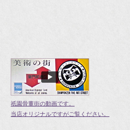
『H
『
『
『H
『O
『婦
国
『G
『V
祇園骨董街の動画です。
『H
当店オリジナルですがご覧ください。
『g