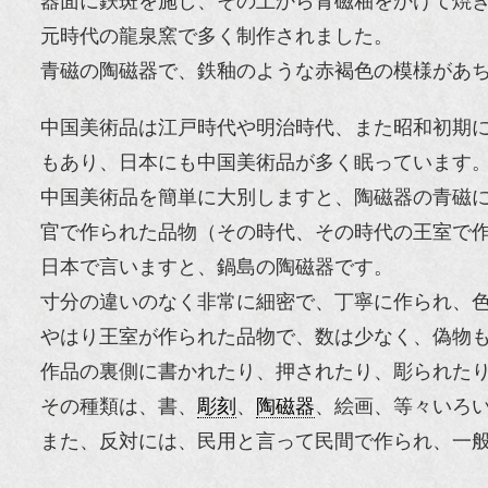
器面に鉄斑を施し、その上から青磁釉をかけて焼
元時代の龍泉窯で多く制作されました。
青磁の陶磁器で、鉄釉のような赤褐色の模様があ
中国美術品は江戸時代や明治時代、また昭和初期
もあり、日本にも中国美術品が多く眠っています
中国美術品を簡単に大別しますと、陶磁器の青磁
官で作られた品物（その時代、その時代の王室で
日本で言いますと、鍋島の陶磁器です。
寸分の違いのなく非常に細密で、丁寧に作られ、
やはり王室が作られた品物で、数は少なく、偽物
作品の裏側に書かれたり、押されたり、彫られた
その種類は、書、
彫刻
、
陶磁器
、絵画、等々いろ
また、反対には、民用と言って民間で作られ、一