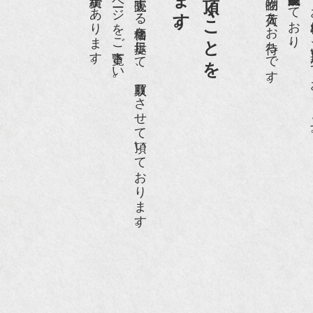
ホームページや店頭にて販売する価格を提示して、買取りさせて頂いております。
世界各国から１
anako WEST』4月号
骨董古美術の愉しみ方』（4月16日発行）
近代盆栽』9月号
anako WEST』11月号
RANGE travel』2006年 SUMMER
人画報』2004年9月号
際交流サービス協会に2017年6月７日紹介頂きました。
razia』6月号
ISIO ビジオ・モノ』5月号
anako WEST』4月号
li』11月号