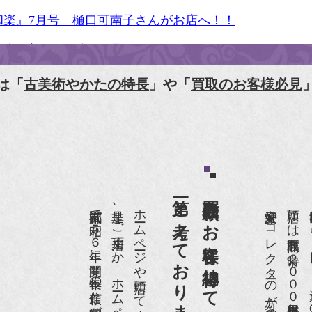
和楽』7月号 樋口可南子さんがお店へ！！
人画報』2012年5月号
樋口可南子の古寺散歩』（5月17日発行）
は「
古美術やかたの特長
」や「
買取のお客様必見
HK「趣味Do楽」とよた真帆さんご来店！【動画】
HK『美の壺』（4月24日放送）
和楽』10月号
第一と考えております。
買取依頼のお客様に納得して頂くことを
anako 京都案内』
京都祇園で昭和５６年に開業、長年の信頼と実績があります。
是非、ご来店頂くか、ホームページをご覧下さい。
愛好家やコレクターの方が品物の入荷をお待ちです。
店頭には買取商品を常時２０００点以上展示販売しており、
IGARO japon』12月号
r partner』2011年2月号
09年11月 『週刊現代』2009年11月28日号