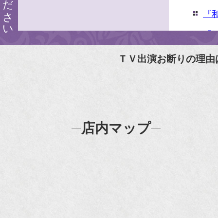
『
『婦
『
ＴＶ出演お断りの理由
N
N
『
店内マップ
『H
『F
『m
20