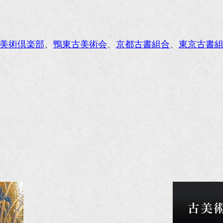
レンジページムック『インテリア』No.23
ORE』12月号
美術倶楽部
、
鴨東古美術会
、
京都古書組合
、
東京古書
花時間』7月号
東京育ちの京都案内』麻生圭子著 文芸春秋刊
私のアンティーク』