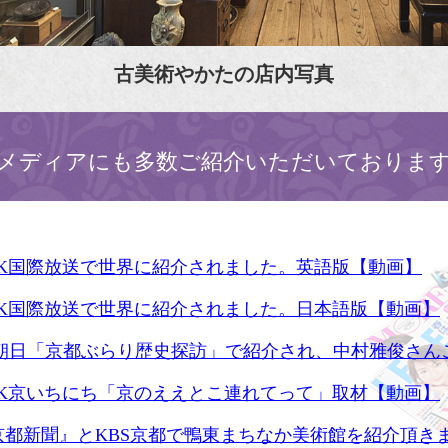
古美術やかたの店内写真
メディアにも多数ご紹介いただいておりま
HK国際放送で世界に紹介されました。英語版【動画】
HK国際放送で世界に紹介されました。日本語版【動画】
S朝日「京都ぶらり歴史探訪」で紹介され、中村雅俊さん
HK京いちにち「京のええとこ連れてって」取材【動画】
京都新聞』とKBS京都で鴨東まちなか美術館を紹介頂き