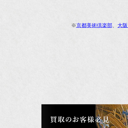
オ
『M
※
京都美術倶楽部
、
大阪
『
『
『