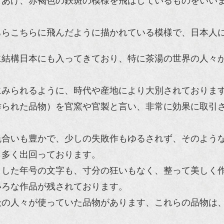
きあげ、赤褐色の鉄斑の模様を飛ばしているものをいい
ちらこちらに飛んだように描かれている模様で、日本人
に結構日本にも入ってきており、特に茶湯の世界の人々
。
にみられるように、時代や産地により大別されておりま
作られた品物）を官窯や官製と言い、非常に効果に取引
色合いも豊かで、少しの失敗作もゆるされず、そのよう
も多く出回っております。
りした年号の文字も、寸分の狂いもなく、整って美しく
いろな作品が残されております。
般の人々が使っていた品物があります、これらの品物は