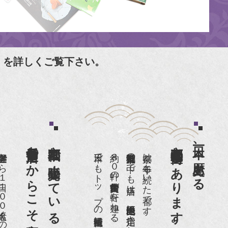
」を詳しくご覧下さい。
老舗骨董店だからこそ高価買取出来るのです。
京都祇園で小売販売している
京都祇園骨董街にあります。
日本一、歴史ある
日本でもトップの祇園骨董街にある老舗の骨董店です。
約８０軒の古美術骨董商が軒を連ねる、
京都祇園骨董街の中でも当店は、歴史的保全地区に指定されています。
京都は千年も続いた都です。