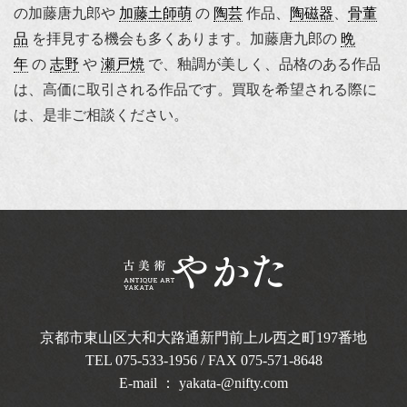
の加藤唐九郎や
加藤土師萌
の
陶芸
作品、
陶磁器
、
骨董
品
を拝見する機会も多くあります。加藤唐九郎の
晩
年
の
志野
や
瀬戸焼
で、釉調が美しく、品格のある作品
は、高価に取引される作品です。買取を希望される際に
は、是非ご相談ください。
京都市東山区大和大路通新門前上ル西之町
197番地
TEL
075-533-1956
/ FAX 075-571-8648
E-mail ：
yakata-@nifty.com