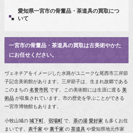
愛知県一宮市の骨董品・茶道具の買取につ
いて
一宮市の骨董品・茶道具の買取は古美術やかた
にお任せください。
ヴェネチアをイメージした水路がユニークな尾西市三岸節
子記念美術館があります。三岸節子は、生まれ故郷である
このまちの
名誉市民
です。この美術館には生涯に渡る
美
術品
が収集されています。市の歴史を学ぶことができる
一宮市博物館もあります。
小牧山城の
城下町
、
宿場町
で、
茶の湯
愛好家
も多くお住
まいです。
表千家
や
裏千家
の
茶道具
や愛知県地元作家