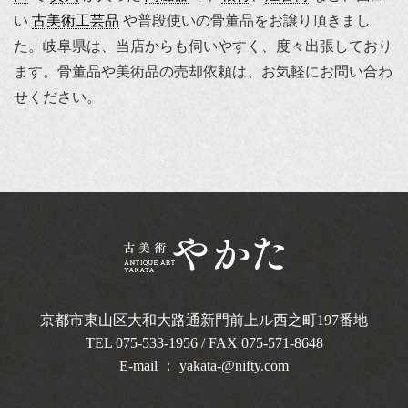
い
古美術工芸品
や普段使いの骨董品をお譲り頂きまし
た。岐阜県は、当店からも伺いやすく、度々出張しており
ます。骨董品や美術品の売却依頼は、お気軽にお問い合わ
せください。
京都市東山区大和大路通新門前上ル西之町
197番地
TEL
075-533-1956
/ FAX 075-571-8648
E-mail ：
yakata-@nifty.com