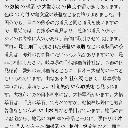
の
数物
の 磁器 や
大聖寺焼
の
陶芸
作品が多くあります。
色絵
の
向付
や
亀文堂の鉄瓶
などをお譲り頂きました。中
国茶でも、日本の煎茶のお道具と同じ道具を使いますの
で、最近では、お抹茶の道具より、煎茶の道具 の方がア
ジアのお客様に人気があり、高価に取引させて頂けます。
面白い
彫金細工
が施された鉄瓶や
銀瓶
などの銀製品の茶
道具は、海外のお客様にたいへん人気がありますので、是
非ご相談ください。岐阜県の千代保稲荷神社は、京都の伏
見稲荷、愛知の豊川稲荷とともに、日本三大稲荷の一つと
もいわれています。由緒ある
神社仏閣
も多く、岐阜県海
津市には、素晴らしい
神道美術
や
仏教美術
も見られま
す。大垣市出身の日本画家には、大橋翠石がいます。大橋
翠石は、「虎の翠石」で有名ですが、動物画以外にも観音
菩薩などの
仏画
や
山水画
など手掛けています。地元の古
いお宅から、地元の
南画
家の作品と一緒に、手作りの
片
口
で
貫入
が入った
陶磁器
や、
根付
、
煙管筒
など、面白