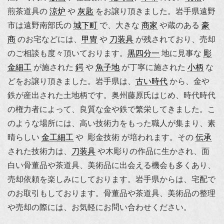
煎茶道具の
涼炉
や
灰匙
をお譲り頂きました。岩手県遠野
市は遠野南部氏の
城下町
で、大きな
商家
や蔵のある
豪
商
のお宅などには、
甲冑
や
刀装具
が残されており、売却
のご相談も度々頂いております。
黒四分一
地に見事な
彫
金細工
が施された
鍔
や
魚子地
が丁寧に施された
小柄
な
どをお譲り頂きました。岩手県は、
古い時代
から、金や
鉄が産出された土地柄です。奥州藤原氏はじめ、時代時代
の権力者によって、良質な金や鉄で繁栄してきました。こ
のような場所には、高い技術力をもった職人が集まり、素
晴らしい
金工細工
や 彫金技術 が培われます。その
伝承
された技術力は、
刀装具
や木彫りの作品に生かされ、面
白い骨董品や茶道具、美術品に出会える機会も多くあり、
売却依頼を楽しみにしております。岩手県からは、宅配で
のお取引もしております。骨董品や茶道具、美術品の整理
や売却の際には、お気軽にお問い合わせください。