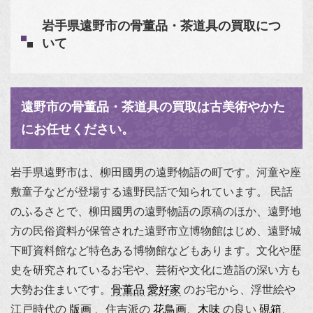
岩手県遠野市の骨董品・茶道具の買取につ
いて
遠野市の骨董品・茶道具の買取は古美術やかた
にお任せください。
岩手県遠野市は、柳田國男の遠野物語の町です。河童や座
敷童子などが登場する遠野民話で知られています。 民話
のふるさとで、柳田國男の遠野物語の原稿のほか、遠野地
方の民俗資料が保管された遠野市立博物館はじめ、遠野城
下町資料館など特色ある博物館などもあります。文化や歴
史を研究されているお宅や、芸術や文化に造詣の深い方も
大勢お住まいです。
骨董品
愛好家
のお宅から、
浮世絵
や
江戸時代の
版画
、住吉派の
花鳥画
、
木味
の良い
硯箱
、