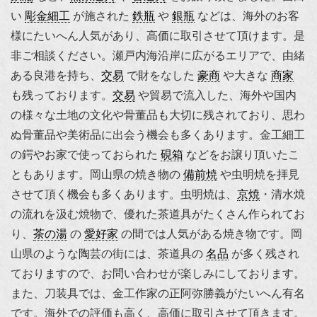
い
彫金細工
が施された
鉄瓶
や
銀瓶
などは、海外のお客
様にたいへん人気があり、高価に取引させて頂けます。是
非ご相談ください。瀬戸内海沿岸に広がるエリアで、由緒
ある良港を持ち、
交易
で財をなした
豪商
や大きな
商家
も残っております。
交易
や貿易で流入した、海外や国内
の様々な土地の文化や骨董品も大切に残されており、思わ
ぬ骨董品や美術品に出会う機会も多くあります。金工細工
の
鍔
やお家で使っておられた
硯箱
などをお譲り頂いたこ
ともあります。岡山県の焼き物の
備前焼
や虫明焼を拝見
させて頂く機会も多くあります。虫明焼は、
京焼
・清水焼
の流れを汲む焼物で、優れた茶道具がたくさん作られてお
り、
茶の湯
の
愛好家
の間では人気がある焼き物です。岡
山県のような陶芸の街には、茶道具の
名品
が多く残され
ておりますので、お問い合わせが楽しみにしております。
また、刀装具では、金工作家の
正阿弥勝義
がたいへん有名
です。海外での評価も高く、高価に取引させて頂きます。