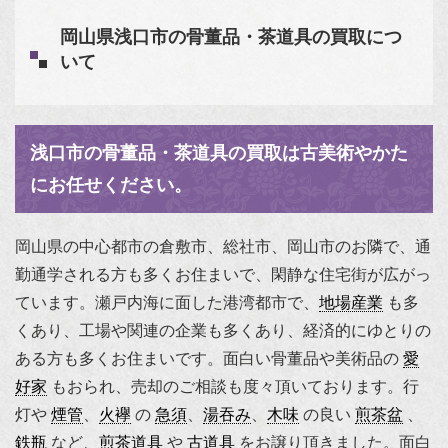
岡山県浅口市の骨董品・茶道具の買取につ
いて
浅口市の骨董品・茶道具の買取は古美術やかた
にお任せください。
岡山県の中心都市の倉敷市、総社市、岡山市のお隣で、通
勤通学される方も多くお住まいで、閑静な住宅街が広がっ
ています。瀬戸内海に面した港湾都市で、
地場産業
も多
くあり、工場や関連の企業も多くあり、経済的にゆとりの
ある方も多くお住まいです。面白い骨董品や美術品の
愛
好家
もおられ、売却のご相談も度々頂いております。行
灯や
煙管
、
火襷
の
急須
、
湯吞み
、
木味
の良い
煎茶盆
、
鉄瓶
など、
煎茶道具
や
古道具
をお譲り頂きました。面白