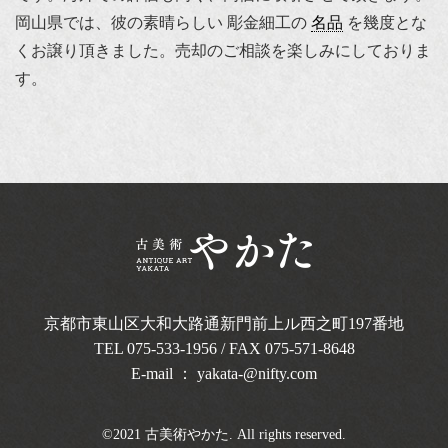
岡山県では、彼の素晴らしい 彫金細工の
名品
を幾度とな
くお譲り頂きました。売却のご相談を楽しみにしておりま
す。
京都市東山区大和大路通新門前上ル西之町
197番地
TEL
075-533-1956
/ FAX 075-571-8648
E-mail ：
yakata-@nifty.com
©2021 古美術やかた. All rights reserved.