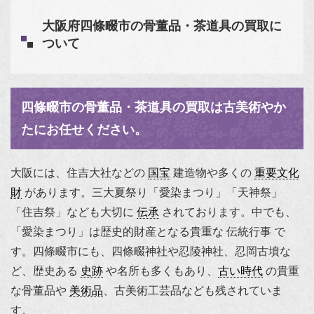
大阪府四條畷市の骨董品・茶道具の買取に
ついて
四條畷市の骨董品・茶道具の買取は古美術やか
たにお任せください。
大阪には、住吉大社などの
国宝
建造物や多くの
重要文化
財
があります。三大夏祭り「愛染まつり」「天神祭」
「住吉祭」なども大切に
伝承
されております。中でも、
「愛染まつり」は歴史的財産となる貴重な 伝統行事 で
す。四條畷市にも、四條畷神社や忍陵神社、忍岡古墳な
ど、歴史ある
史跡
や名所も多くもあり、
古い時代
の貴重
な骨董品や
美術品
、古美術工芸品なども残されていま
す。