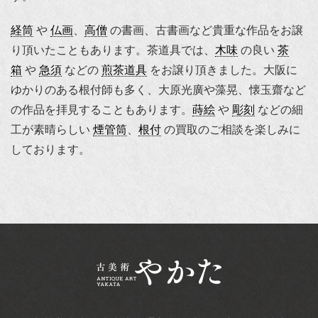
経筒
や
仏画
、
高僧
の書画、古書画など貴重な作品をお譲
り頂いたこともあります。茶道具では、
木味
の良い
茶
箱
や
急須
などの
煎茶道具
をお譲り頂きました。大阪に
ゆかりのある根付師も多く、大原光廣や藻晃、懐玉齋など
の作品を拝見することもあります。
蒔絵
や
彫刻
などの細
工が素晴らしい
煙管筒
、
根付
の買取のご相談を楽しみに
しております。