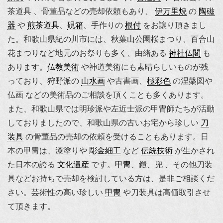
茶道具 、骨董品などの売却依頼もあり、
伊万里焼
の
陶磁
器
や
煎茶道具
、
硯箱
、手作りの
根付
をお譲り頂きまし
た。和歌山県紀の川市には、秋葉山公園桜まつり、百合山
花まつりなど地元のお祭りも多く、由緒ある
神社仏閣
も
あります。
仏教美術
や神道美術にも素晴らしいものが残
っており、狩野派の
山水画
や古書画、
極彩色
の涅槃図や
仏画 などの美術品のご相談を頂くことも多くあります。
また、和歌山県では明珍派や
左近士派
の甲冑師たちが活動
しておりましたので、和歌山県の古いお宅から珍しい
刀
装具
の骨董品の売却の依頼を受けることもあります。日
本の甲冑は、漆塗りや
彫金細工
など
伝統技術
が生かされ
た日本の誇る
文化遺産
です。
甲冑
、
鎧
、兜 、その他刀装
具などお持ちで売却を検討している方は、是非ご相談くだ
さい。芸術性の高い珍しい
甲冑
や刀装具は高価取引させ
て頂きます。