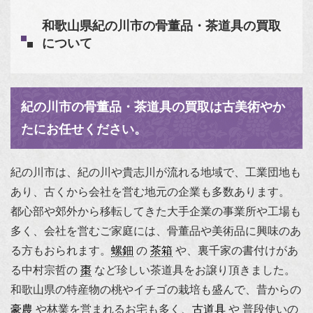
和歌山県紀の川市の骨董品・茶道具の買取
について
紀の川市の骨董品・茶道具の買取は古美術やか
たにお任せください。
紀の川市は、紀の川や貴志川が流れる地域で、工業団地も
あり、古くから会社を営む地元の企業も多数あります。
都心部や郊外から移転してきた大手企業の事業所や工場も
多く、会社を営むご家庭には、骨董品や美術品に興味のあ
る方もおられます。
螺鈿
の
茶箱
や、裏千家の書付けがあ
る
中村宗哲
の
棗
など珍しい茶道具をお譲り頂きました。
和歌山県の特産物の桃やイチゴの栽培も盛んで、昔からの
豪農
や林業を営まれるお宅も多く、
古道具
や 普段使いの