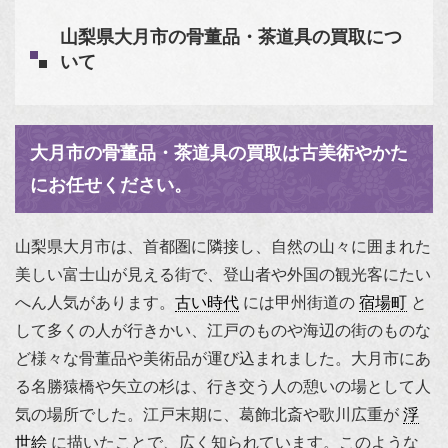
山梨県大月市の骨董品・茶道具の買取につ
いて
大月市の骨董品・茶道具の買取は古美術やかた
にお任せください。
山梨県大月市は、首都圏に隣接し、自然の山々に囲まれた
美しい富士山が見える街で、登山者や外国の観光客にたい
へん人気があります。
古い時代
には甲州街道の
宿場町
と
して多くの人が行きかい、江戸のものや海辺の街のものな
ど様々な骨董品や美術品が運び込まれました。大月市にあ
る名勝猿橋や矢立の杉は、行き交う人の憩いの場として人
気の場所でした。江戸末期に、葛飾北斎や歌川広重が
浮
世絵
に描いたことで、広く知られています。このような