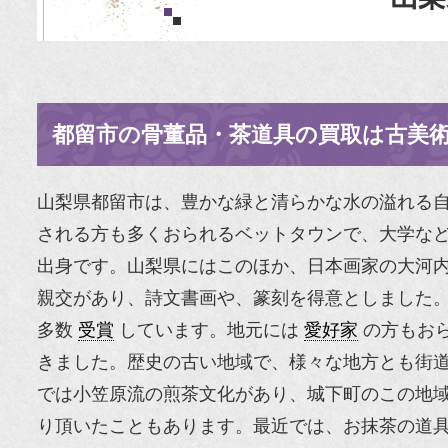
都留市の骨董品・茶道具の買取は古美
山梨県都留市は、豊かな緑と清らかな水の溢れる
される方も多くおられるベットタウンで、大学な
出身です。山梨県にはこのほか、日本画家の大河内
親交があり、詩文書画や、篆刻を得意としました
多数
受賞
しています。地元には
愛好家
の方もお
きました。歴史の古い地域で、様々な地方とも街
では小笠原流の煎茶文化があり、城下町のこの地
り頂いたこともあります。最近では、お抹茶の道