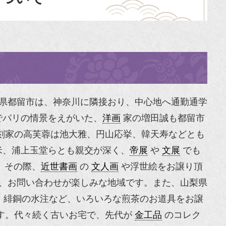
県都留市は、神奈川に隣接おり、中心地へ通勤通学
でパリの情景をえがいた、
洋画
家の増田誠も都留市
刻家の高芙蓉は
池大雅
、
円山応挙
、韓天寿などとも
米
、
浦上玉堂
らとも親交が深く、
帝展
や
文展
でも
、その際、
近世書画
の
文人画
や
浮世絵
をお譲り頂
、お問い合わせが楽しみな地域です。また、山梨県
、緋銅の水注など、いろいろな煎茶のお道具をお譲
す。代々続く古いお宅で、先代が
金工品
のコレク