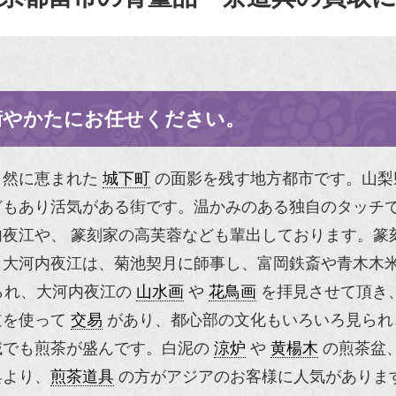
術やかたにお任せください。
自然に恵まれた
城下町
の面影を残す地方都市です。山梨
どもあり活気がある街です。温かみのある独自のタッチ
夜江や、 篆刻家の高芙蓉なども輩出しております。篆
。大河内夜江は、
菊池契月
に師事し、
富岡鉄斎
や
青木木
られ、大河内夜江の
山水画
や
花鳥画
を拝見させて頂き
道を使って
交易
があり、都心部の文化もいろいろ見られ
域でも煎茶が盛んです。白泥の
涼炉
や
黄楊木
の煎茶盆
具より、
煎茶道具
の方がアジアのお客様に人気がありま