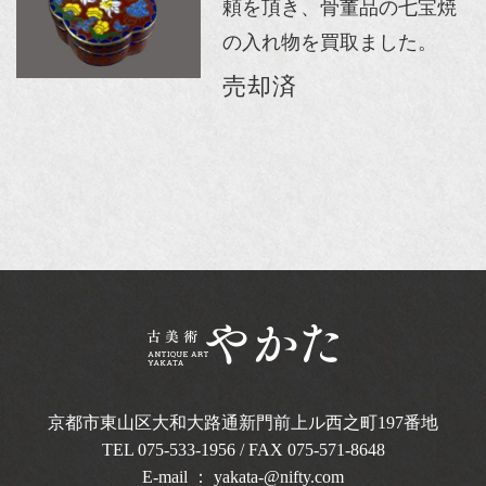
頼を頂き、骨董品の七宝焼
の入れ物を買取ました。
売却済
京都市東山区大和大路通新門前上ル西之町
197番地
TEL
075-533-1956
/ FAX 075-571-8648
E-mail ：
yakata-@nifty.com