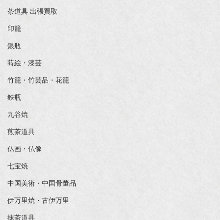
茶道具 出張買取
印籠
銀瓶
蒔絵・漆芸
竹籠・竹芸品・花籠
鉄瓶
九谷焼
煎茶道具
仏画・仏像
七宝焼
中国美術・中国骨董品
伊万里焼・古伊万里
抹茶道具