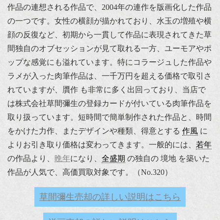
作品の連想される作品で、2004年の連作を版画化した作品
の一つです。女性の横顔が描かれており、水玉の増殖や横
顔の反復など、初期から一貫して作品に表現されてきた草
間独自のオブセッションが見て取れる一方、ユーモアやポ
ップな感覚にも溢れています。特にコラージュした作品や
ラメが入った肉筆作品は、一千万円を超える価格で取引さ
れていますが、贋作 も非常に多く出回っており、当店で
は株式会社草間彌生の登録カードが付いている肉筆作品を
取り扱っています。短時間で簡単制作された作品と、時間
をかけた力作、またデザインや種類、得意とする
作風
に
よりお引き取り価格は変わってきます。一般的には、
若年
の作品より、
晩年
になり、
全盛期
の独自の 境地 を築いた
作品が人気で、高価買取対象です。（No.320）
草間彌生売却の詳しい説明はこちら