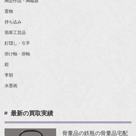
陶芸作品・陶磁器
置物
持ち込み
翡翠工芸品
釘隠し・引手
掛け軸・掛軸
鎧
李朝
水墨画
最新の買取実績
骨董品の鉄瓶の骨董品宅配