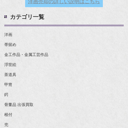
洋画売却の詳しい説明はこちら
カテゴリ一覧
洋画
帯留め
金工作品・金属工芸作品
浮世絵
茶道具
甲冑
鍔
骨董品 出張買取
根付
兜