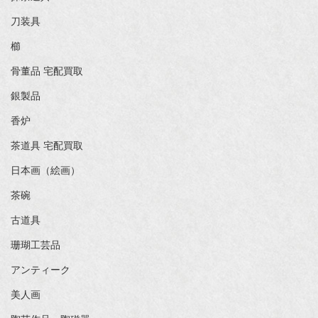
刀装具
櫛
骨董品 宅配買取
銀製品
香炉
茶道具 宅配買取
日本画（絵画）
茶碗
古道具
珊瑚工芸品
アンティーク
美人画