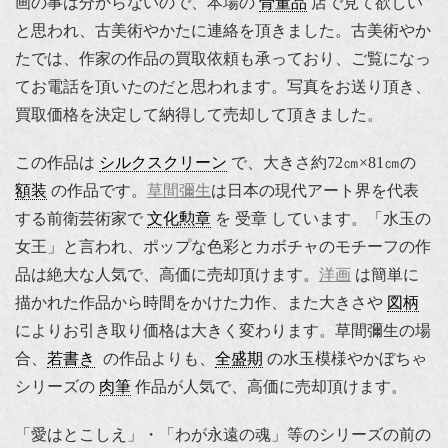
画の事は分からないので、本場の
骨董品
店で見て欲しい
と思われ、古美術やかたに連絡を頂きました。古美術やか
たでは、作家の作品の買取依頼も承っており、ご覧になっ
てお電話を頂いたのだと思われます。写真をお送り頂き、
買取価格を決定して納得して売却して頂きました。
この作品は
シルクスクリーン
で、大きさ約72㎝×81㎝の
額装
の作品です。
草間彌生
は日本の現代アート界を代表
する前衛芸術家で
文化勲章
を 受章 しています。「水玉の
女王」と言われ、ポップな色彩とカボチャのモチーフの作
品は絶大な人気で、高価に売却頂けます。
洋画
は簡単に
描かれた作品から時間をかけた力作、また大きさや
図柄
によりお引き取り価格は大きく変わります。草間彌生の場
合、
若書き
の作品よりも、
全盛期
の水玉模様やかぼちゃ
シリーズの
肉筆
作品が人気で、高価に売却頂けます。
「愛はとこしえ」・「わが永遠の魂」等のシリーズの前の