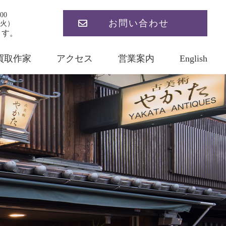
00
お問い合わせ
火）
ます。
買取作家
アクセス
営業案内
English