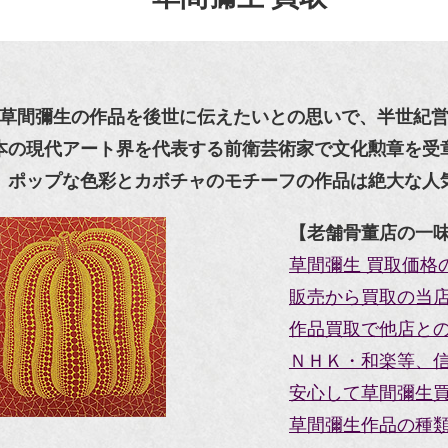
草間彌生の作品を後世に伝えたいとの思いで、半世紀
本の現代アート界を代表する前衛芸術家で文化勲章を受
、ポップな色彩とカボチャのモチーフの作品は絶大な人
【老舗骨董店の一
草間彌生 買取価格
販売から買取の当
作品買取で他店と
ＮＨＫ・和楽等、
安心して草間彌生買
草間彌生作品の種