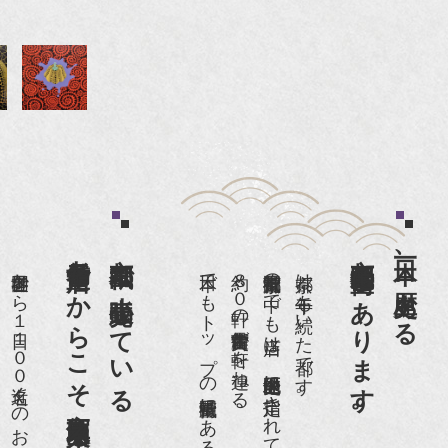
老舗骨董店だからこそ高価買取出来るのです。
京都祇園で小売販売している
京都祇園骨董街にあります。
日本一、歴史ある
世界各国から１日１００名近くのお客様がご来店頂いております。
日本でもトップの祇園骨董街にある老舗の骨董店です。
約８０軒の古美術骨董商が軒を連ねる、
京都祇園骨董街の中でも当店は、歴史的保全地区に指定されています。
京都は千年も続いた都です。