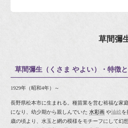
草間彌
草間彌生（くさま やよい）・特徴
1929年（昭和4年）～
長野県松本市に生まれる。種苗業を営む裕福な家
になり、幼少期から親しんでいた
水彩画
や
油絵
を
歳の頃より、水玉と網の模様をモチーフにして幻想