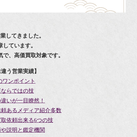
営業してきました。
章しています。
気で、高価買取対象です。
味違う営業実績】
のワンポイント
店ならではの技
の違いが一目瞭然！
信頼あるメディア紹介多数
取依頼出来る6つの技
類や説明と鑑定機関