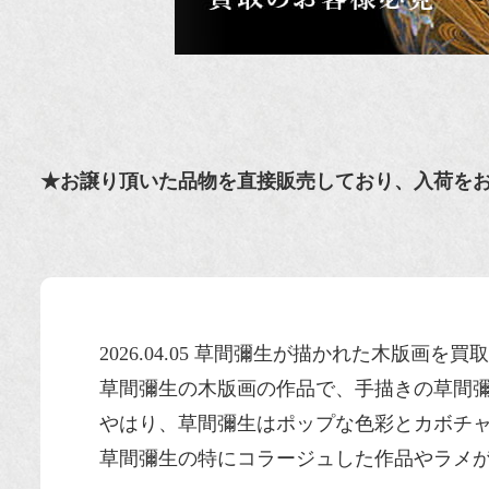
★お譲り頂いた品物を直接販売しており、入荷を
2026.04.05 草間彌生が描かれた木版画
草間彌生の木版画の作品で、手描きの草間
やはり、草間彌生はポップな色彩とカボチ
草間彌生の特にコラージュした作品やラメ