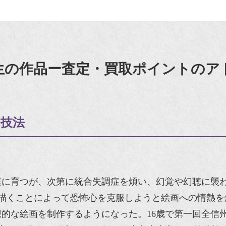
生の作品ー査定・買取ポイントのア
と技法
庭に育つが、次第に統合失調症を煩い、幻覚や幻聴に襲
描くことによって恐怖心を克服しようと絵画への情熱を燃
的な絵画を制作するようになった。16歳で第一回全信