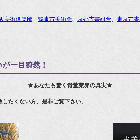
阪美術倶楽部
、
鴨東古美術会
、
京都古書組合
、
東京古書
いが一目瞭然！
★あなたも驚く骨董業界の真実★
敗したくない方、是非ご覧下さい。