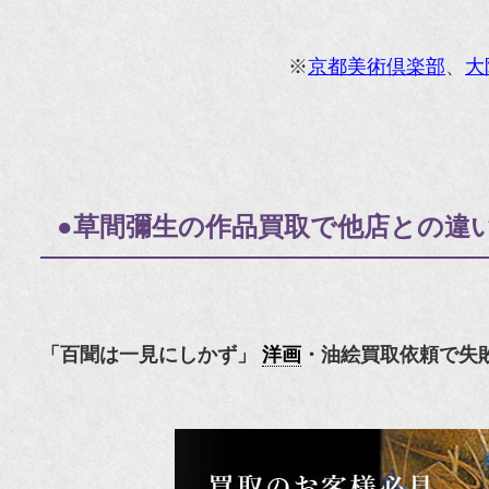
※
京都美術倶楽部
、
大
●草間彌生の作品買取で他店との違
「百聞は一見にしかず」
洋画
・油絵買取依頼で失