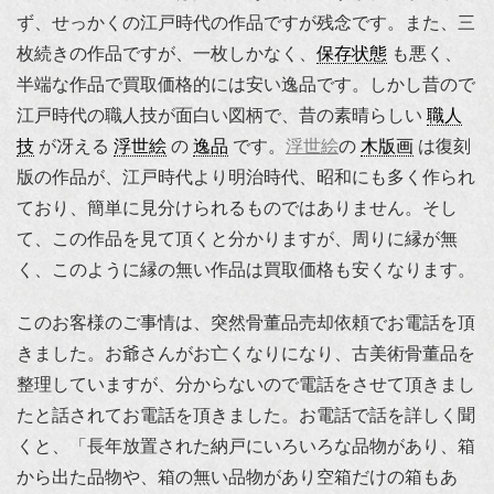
ず、せっかくの江戸時代の作品ですが残念です。また、三
枚続きの作品ですが、一枚しかなく、
保存状態
も悪く、
半端な作品で買取価格的には安い逸品です。しかし昔ので
江戸時代の職人技が面白い図柄で、昔の素晴らしい
職人
技
が冴える
浮世絵
の
逸品
です。
浮世絵
の
木版画
は復刻
版の作品が、江戸時代より明治時代、昭和にも多く作られ
ており、簡単に見分けられるものではありません。そし
て、この作品を見て頂くと分かりますが、周りに縁が無
く、このように縁の無い作品は買取価格も安くなります。
このお客様のご事情は、突然骨董品売却依頼でお電話を頂
きました。お爺さんがお亡くなりになり、古美術骨董品を
整理していますが、分からないので電話をさせて頂きまし
たと話されてお電話を頂きました。お電話で話を詳しく聞
くと、「長年放置された納戸にいろいろな品物があり、箱
から出た品物や、箱の無い品物があり空箱だけの箱もあ