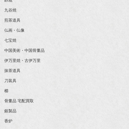
鉄瓶
九谷焼
煎茶道具
仏画・仏像
七宝焼
中国美術・中国骨董品
伊万里焼・古伊万里
抹茶道具
刀装具
櫛
骨董品 宅配買取
銀製品
香炉