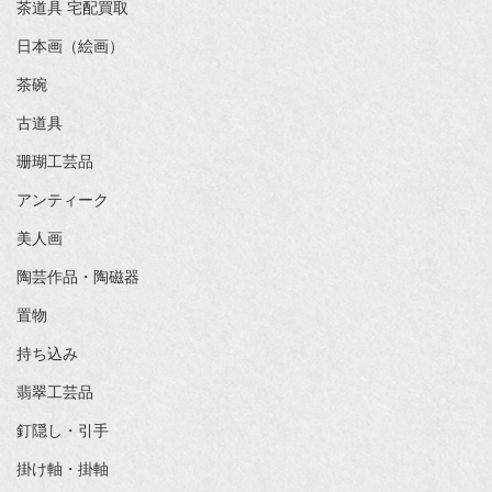
茶道具 宅配買取
日本画（絵画）
茶碗
古道具
珊瑚工芸品
アンティーク
美人画
陶芸作品・陶磁器
置物
持ち込み
翡翠工芸品
釘隠し・引手
掛け軸・掛軸