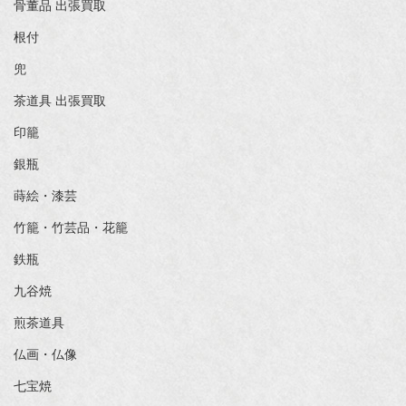
骨董品 出張買取
根付
兜
茶道具 出張買取
印籠
銀瓶
蒔絵・漆芸
竹籠・竹芸品・花籠
鉄瓶
九谷焼
煎茶道具
仏画・仏像
七宝焼