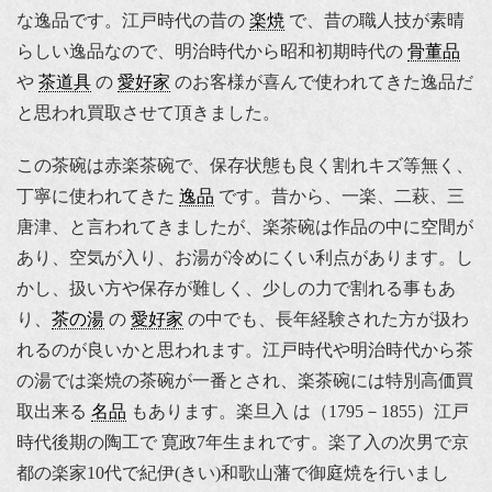
な逸品です。江戸時代の昔の
楽焼
で、昔の職人技が素晴
らしい逸品なので、明治時代から昭和初期時代の
骨董品
や
茶道具
の
愛好家
のお客様が喜んで使われてきた逸品だ
と思われ買取させて頂きました。
この茶碗は赤楽茶碗で、保存状態も良く割れキズ等無く、
丁寧に使われてきた
逸品
です。昔から、一楽、二萩、三
唐津、と言われてきましたが、楽茶碗は作品の中に空間が
あり、空気が入り、お湯が冷めにくい利点があります。し
かし、扱い方や保存が難しく、少しの力で割れる事もあ
り、
茶の湯
の
愛好家
の中でも、長年経験された方が扱わ
れるのが良いかと思われます。江戸時代や明治時代から茶
の湯では楽焼の茶碗が一番とされ、楽茶碗には特別高価買
取出来る
名品
もあります。楽旦入 は（1795－1855）江戸
時代後期の陶工で 寛政7年生まれです。楽了入の次男で京
都の楽家10代で紀伊(きい)和歌山藩で御庭焼を行いまし