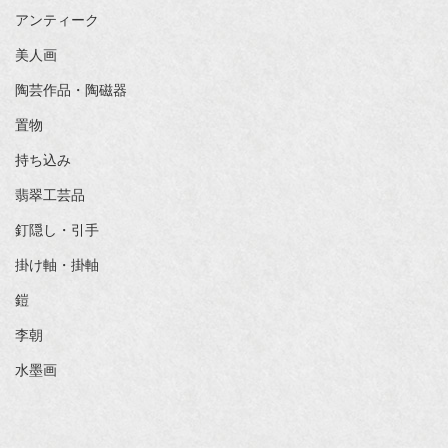
アンティーク
美人画
陶芸作品・陶磁器
置物
持ち込み
翡翠工芸品
釘隠し・引手
掛け軸・掛軸
鎧
李朝
水墨画