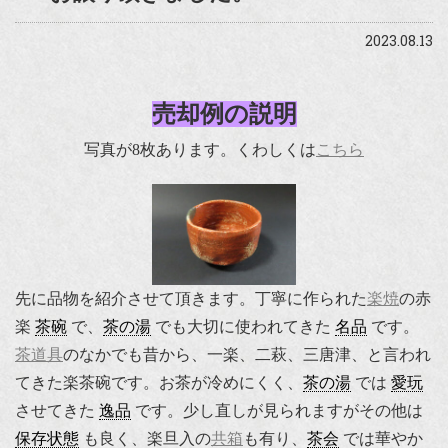
2023.08.13
売却例の説明
写真が8枚あります。くわしくは
こちら
先に品物を紹介させて頂きます。丁寧に作られた
楽焼
の赤
楽
茶碗
で、
茶の湯
でも大切に使われてきた
名品
です。
茶道具
のなかでも昔から、一楽、二萩、三唐津、と言われ
てきた楽茶碗です。お茶が冷めにくく、
茶の湯
では
愛玩
させてきた
逸品
です。少し直しが見られますがその他は
保存状態
も良く、楽旦入の
共箱
も有り、
茶会
では華やか