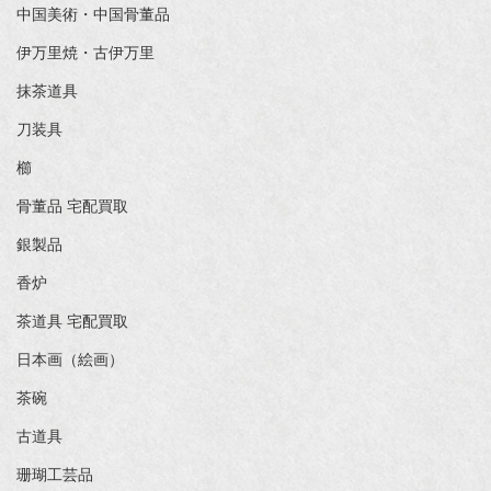
中国美術・中国骨董品
伊万里焼・古伊万里
抹茶道具
刀装具
櫛
骨董品 宅配買取
銀製品
香炉
茶道具 宅配買取
日本画（絵画）
茶碗
古道具
珊瑚工芸品