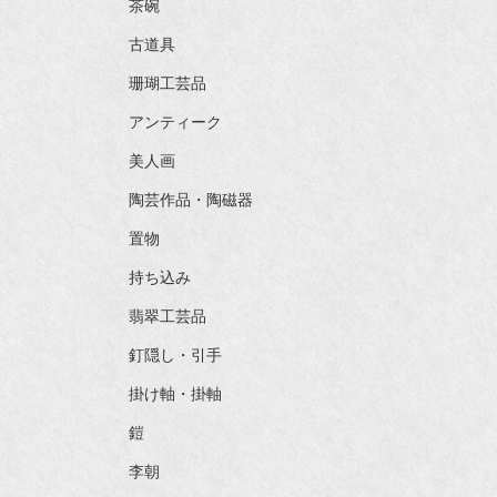
茶碗
古道具
珊瑚工芸品
アンティーク
美人画
陶芸作品・陶磁器
置物
持ち込み
翡翠工芸品
釘隠し・引手
掛け軸・掛軸
鎧
李朝