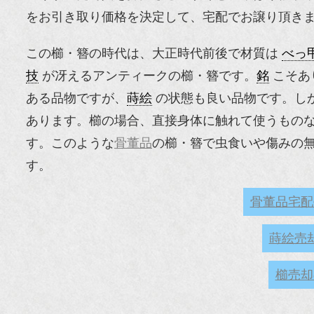
をお引き取り価格を決定して、宅配でお譲り頂き
この櫛・簪の時代は、大正時代前後で材質は
べっ
技
が冴えるアンティークの櫛・簪です。
銘
こそあ
ある品物ですが、
蒔絵
の状態も良い品物です。し
あります。櫛の場合、直接身体に触れて使うもの
す。このような
骨董品
の櫛・簪で虫食いや傷みの
す。
骨董品宅配
蒔絵売
櫛売却