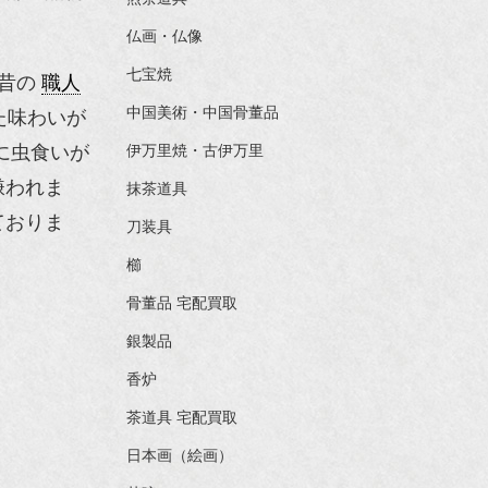
仏画・仏像
七宝焼
、昔の
職人
中国美術・中国骨董品
た味わいが
に虫食いが
伊万里焼・古伊万里
嫌われま
抹茶道具
ておりま
刀装具
櫛
骨董品 宅配買取
銀製品
香炉
茶道具 宅配買取
日本画（絵画）