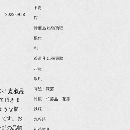
甲冑
2023.09.18
鍔
骨董品 出張買取
根付
兜
茶道具 出張買取
印籠
銀瓶
蒔絵・漆芸
ない
古道具
て頂きま
竹籠・竹芸品・花籠
ような櫛・
鉄瓶
うです。お
九谷焼
一部の品物
煎茶道具