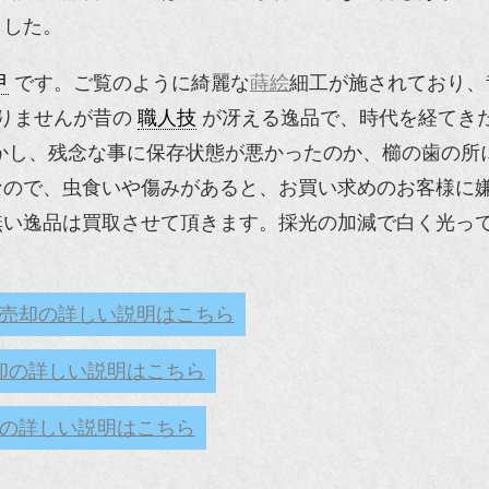
ました。
甲
です。ご覧のように綺麗な
蒔絵
細工が施されており
りませんが昔の
職人技
が冴える逸品で、時代を経てき
かし、残念な事に保存状態が悪かったのか、櫛の歯の所
なので、虫食いや傷みがあると、お買い求めのお客様に
無い逸品は買取させて頂きます。採光の加減で白く光っ
売却の詳しい説明はこちら
却の詳しい説明はこちら
の詳しい説明はこちら